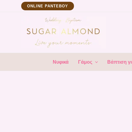
Μετάβαση
ΟNLINE ΡΑΝΤΕΒΟΥ
στο
περιεχόμενο
Νυφικά
Γάμος
Βάπτιση γι