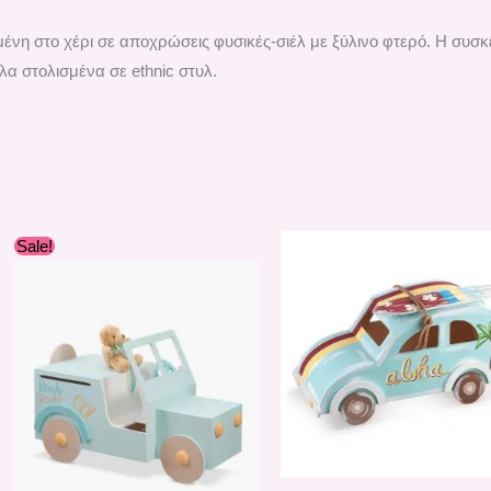
νη στο χέρι σε αποχρώσεις φυσικές-σιέλ με ξύλινο φτερό. Η συσκ
λα στολισμένα σε ethnic στυλ.
Original
Η
Sale!
price
τρέχουσα
was:
τιμή
290,00 €.
είναι:
260,00 €.