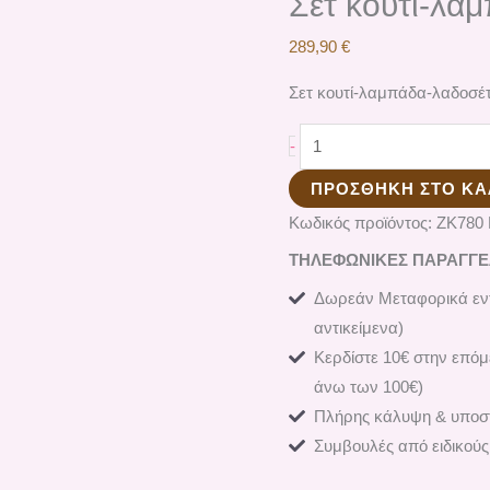
Σετ κουτί-λα
289,90
€
Σετ κουτί-λαμπάδα-λαδοσέτ
-
ΠΡΟΣΘΉΚΗ ΣΤΟ ΚΑ
Κωδικός προϊόντος:
ΖΚ780
ΤΗΛΕΦΩΝΙΚΕΣ ΠΑΡΑΓΓΕΛΙ
Δωρεάν Μεταφορικά εντ
αντικείμενα)
Κερδίστε 10€ στην επόμ
άνω των 100€)
Πλήρης κάλυψη & υποστ
Συμβουλές από ειδικούς