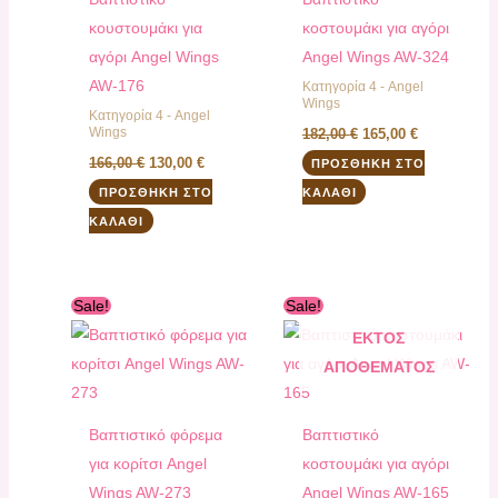
κουστουμάκι για
κοστουμάκι για αγόρι
αγόρι Angel Wings
Angel Wings AW-324
AW-176
Κατηγορία 4 - Angel
Wings
Κατηγορία 4 - Angel
Wings
182,00
€
165,00
€
166,00
€
130,00
€
ΠΡΟΣΘΉΚΗ ΣΤΟ
ΠΡΟΣΘΉΚΗ ΣΤΟ
ΚΑΛΆΘΙ
ΚΑΛΆΘΙ
Original
Η
Original
Η
Sale!
Sale!
price
τρέχουσα
price
τρέχουσα
was:
τιμή
was:
τιμή
ΕΚΤΌΣ
190,00 €.
είναι:
190,00 €.
είναι:
ΑΠΟΘΈΜΑΤΟΣ
160,00 €.
160,00 €.
Βαπτιστικό φόρεμα
Βαπτιστικό
για κορίτσι Angel
κοστουμάκι για αγόρι
Wings AW-273
Angel Wings AW-165