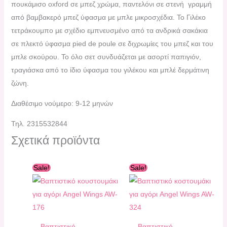
πουκάμισο oxford σε μπεζ χρώμα, παντελόνι σε στενή γραμμή
από βαμβακερό μπεζ ύφασμα με μπλε μικροσχέδια. Το Γιλέκο
τετράκουμπο με σχέδιο εμπνευσμένο από τα ανδρικά σακάκια
σε πλεκτό ύφασμα pied de poule σε διχρωμίες του μπεζ και του
μπλε σκούρου. Το όλο σετ συνδυάζεται με ασορτί παπιγιόν,
τραγιάσκα από το ίδιο ύφασμα του γιλέκου και μπλέ δερμάτινη
ζώνη.
Διαθέσιμο νούμερο: 9-12 μηνών
Τηλ. 2315532844
Σχετικά προϊόντα
Original
Η
Original
Η
Sale!
Sale!
price
τρέχουσα
price
τρέχουσα
was:
τιμή
was:
τιμή
166,00 €.
είναι:
182,00 €.
είναι:
130,00 €.
165,00 €.
Βαπτιστικό
Βαπτιστικό