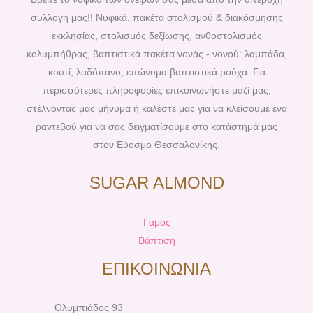
o
r
g
b
συλλογή μας!! Νυφικά, πακέτα στολισμού & διακόσμησης
o
e
r
e
εκκλησίας, στολισμός δεξίωσης, ανθοστολισμός
k
s
a
κολυμπήθρας, βαπτιστικά πακέτα νονάς - νονού: λαμπάδα,
t
m
κουτί, λαδόπανο, επώνυμα βαπτιστικά ρούχα. Για
περισσότερες πληροφορίες επικοινωνήστε μαζί μας,
στέλνοντας μας μήνυμα ή καλέστε μας για να κλείσουμε ένα
ραντεβού για να σας δειγματίσουμε στο κατάστημά μας
στον Εύοσμο Θεσσαλονίκης.
SUGAR ALMOND
Γαμος
Βάπτιση
ΕΠΙΚΟΙΝΩΝΙΑ
Ολυμπιάδος 93