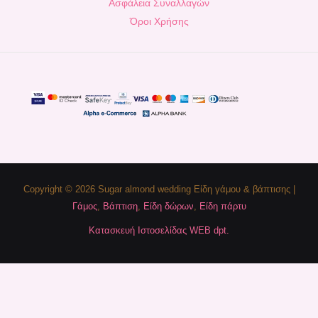
Ασφάλεια Συναλλαγών
Όροι Χρήσης
Copyright © 2026 Sugar almond wedding Είδη γάμου & βάπτισης |
Γάμος
,
Βάπτιση
,
Είδη δώρων
,
Είδη πάρτυ
Κατασκευή Ιστοσελίδας WEB dpt.