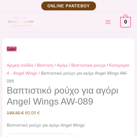
Μετάβαση
Βαπτιστικό
Original
Η
ΟNLINE ΡΑΝΤΕΒΟΥ
στο
ρούχο
price
τρέχουσα
MAIN
περιεχόμενο
για
was:
τιμή
0
αγόρι
199,90 €.
είναι:
MENU
Angel
80,00 €.
Wings
Sale!
AW-
089
Αρχική σελίδα
/
Βάπτιση
/
Αγόρι
/
Βαπτιστικά ρούχα
/
Κατηγορία
ποσότητα
4 - Angel Wings
/ Βαπτιστικό ρούχο για αγόρι Angel Wings AW-
089
Βαπτιστικό ρούχο για αγόρι
Angel Wings AW-089
199,90
€
80,00
€
Βαπτιστικό ρούχο για αγόρι Angel Wings