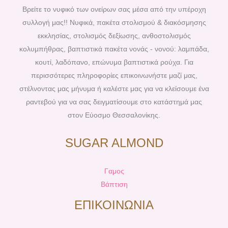
b
e
a
u
Βρείτε το νυφικό των ονείρων σας μέσα από την υπέροχη
o
r
g
b
συλλογή μας!! Νυφικά, πακέτα στολισμού & διακόσμησης
o
e
r
e
εκκλησίας, στολισμός δεξίωσης, ανθοστολισμός
k
s
a
κολυμπήθρας, βαπτιστικά πακέτα νονάς - νονού: λαμπάδα,
t
m
κουτί, λαδόπανο, επώνυμα βαπτιστικά ρούχα. Για
περισσότερες πληροφορίες επικοινωνήστε μαζί μας,
στέλνοντας μας μήνυμα ή καλέστε μας για να κλείσουμε ένα
ραντεβού για να σας δειγματίσουμε στο κατάστημά μας
στον Εύοσμο Θεσσαλονίκης.
SUGAR ALMOND
Γαμος
Βάπτιση
ΕΠΙΚΟΙΝΩΝΙΑ