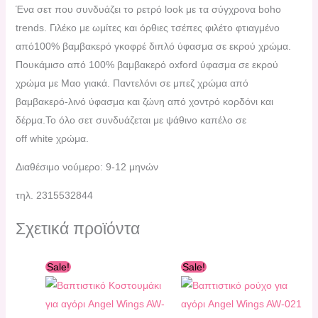
Ένα σετ που συνδυάζει το ρετρό look με τα σύγχρονα boho
trends. Γιλέκο με ωμίτες και όρθιες τσέπες φιλέτο φτιαγμένο
από100% βαμβακερό γκοφρέ διπλό ύφασμα σε εκρού χρώμα.
Πουκάμισο από 100% βαμβακερό oxford ύφασμα σε εκρού
χρώμα με Μαο γιακά. Παντελόνι σε μπεζ χρώμα από
βαμβακερό-λινό ύφασμα και ζώνη από χοντρό κορδόνι και
δέρμα.Το όλο σετ συνδυάζεται με ψάθινο καπέλο σε
off white χρώμα.
Διαθέσιμο νούμερο: 9-12 μηνών
τηλ. 2315532844
Σχετικά προϊόντα
Original
Η
Original
Η
Sale!
Sale!
price
τρέχουσα
price
τρέχουσα
was:
τιμή
was:
τιμή
149,90 €.
είναι:
169,90 €.
είναι:
60,00 €.
70,00 €.