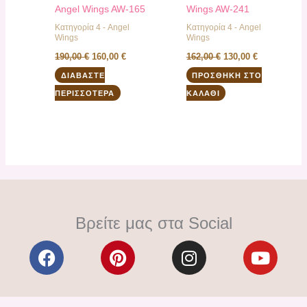
Angel Wings AW-165
Wings AW-241
Κατηγορία 4 - Angel
Κατηγορία 4 - Angel
Wings
Wings
190,00
€
160,00
€
162,00
€
130,00
€
ΔΙΑΒΆΣΤΕ
ΠΡΟΣΘΉΚΗ ΣΤΟ
ΠΕΡΙΣΣΌΤΕΡΑ
ΚΑΛΆΘΙ
Βρείτε μας στα Social
F
P
I
Y
a
i
n
o
c
n
s
u
e
t
t
t