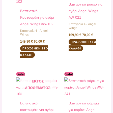
Βαπτιστικό ρούχο για
Βαπτιστικό
αγόρι Angel Wings
Kοστουμάκι για αγόρι
AW-021
Angel Wings AW-102
Κατηγορία 4 - Angel
Wings
Κατηγορία 4 - Angel
Wings
169,90
€
70,00
€
149,90
€
60,00
€
ΠΡΟΣΘΉΚΗ ΣΤΟ
ΠΡΟΣΘΉΚΗ ΣΤΟ
ΚΑΛΆΘΙ
ΚΑΛΆΘΙ
Original
Η
Original
Η
Sale!
Sale!
price
τρέχουσα
price
τρέχουσα
was:
τιμή
was:
τιμή
ΕΚΤΌΣ
190,00 €.
είναι:
162,00 €.
είναι:
ΑΠΟΘΈΜΑΤΟΣ
160,00 €.
130,00 €.
Βαπτιστικό
Βαπτιστικό φόρεμα
κοστουμάκι για αγόρι
για κορίτσι Angel