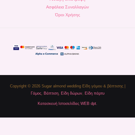
Ασφάλεια Συναλλαγών
Όροι Χρήσης
Copyright © 2026 Sugar almond wedding Είδη γάμου & βάπτισης |
Γάμος
,
Βάπτιση
,
Είδη δώρων
,
Είδη πάρτυ
Κατασκευή Ιστοσελίδας WEB dpt.