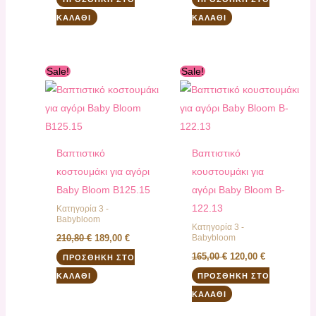
ΚΑΛΆΘΙ
ΚΑΛΆΘΙ
Original
Η
Original
Η
Sale!
Sale!
price
τρέχουσα
price
τρέχουσα
was:
τιμή
was:
τιμή
210,80 €.
είναι:
165,00 €.
είναι:
189,00 €.
120,00 €.
Βαπτιστικό
Βαπτιστικό
κοστουμάκι για αγόρι
κουστουμάκι για
Baby Bloom B125.15
αγόρι Baby Bloom B-
122.13
Κατηγορία 3 -
Babybloom
Κατηγορία 3 -
Babybloom
210,80
€
189,00
€
165,00
€
120,00
€
ΠΡΟΣΘΉΚΗ ΣΤΟ
ΚΑΛΆΘΙ
ΠΡΟΣΘΉΚΗ ΣΤΟ
ΚΑΛΆΘΙ