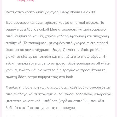
Βαπτιστικό κοστουμάκι για αγόρι Baby Bloom B125.03
Ένα μοντέρνο και ανεπιτήδευτα κομψό unformal σύνολο. Το
baggy παντελόνι σε cobalt blue απόχρωση, κατασκευασμένο
από βαμβακερό καμβά, χαρίζει χαλαρή εφαρμογή και σύγχρονη
αισθητική. Το πουκάμισο, φτιαγμένο από γκοφρέ micro striped
ύφασμα σε σιέλ απόχρωση, ξεχωρίζει για τον ιδιαίτερο Mao
γιακά, το εξωτερικό τσεπάκι και την πιέτα στο πίσω μέρος. Η
τελική πινελιά έρχεται με το υπέροχο πλισέ φουλάρι σε off white
χρώμα, ενώ το ψάθινο καπέλο ή η τραγιάσκα προσθέτουν τη
σωστή δόση ρετρό κομψότητας στο look.
Φτιάξτε την βάπτιση των ονείρων σας, κάθε ρούχο συνοδεύεται
από ανάλογο κουτί στολισμένο ,λαμπάδα, λαδόπανα, εσώρουχα
,πετσέτες και σετ κολυμπήθρας (κεράκια-σαπούνι-μπουκάλι
λαδιού) στις ίδιες αποχρώσεις του ρούχου.