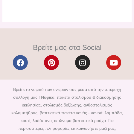
Βρείτε μας στα Social
F
P
I
Y
a
i
n
o
c
n
s
u
e
t
t
t
b
e
a
u
Βρείτε το νυφικό των ονείρων σας μέσα από την υπέροχη
o
r
g
b
συλλογή μας!! Νυφικά, πακέτα στολισμού & διακόσμησης
o
e
r
e
εκκλησίας, στολισμός δεξίωσης, ανθοστολισμός
k
s
a
κολυμπήθρας, βαπτιστικά πακέτα νονάς - νονού: λαμπάδα,
t
m
κουτί, λαδόπανο, επώνυμα βαπτιστικά ρούχα. Για
περισσότερες πληροφορίες επικοινωνήστε μαζί μας,