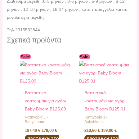
Διαθέσιμα μεγέθη :0-3 μηνών , 3-6 μηνών , 6-9 μηνών , 9-12
μηνών , 12-18 μηνών , 18-14 μηνών , κατά παραγγελία και σε
μεγαλύτερα μεγέθη.
Τηλ.2315532844
Σχετικά προϊόντα
Original
Η
Original
Η
Sale!
Sale!
price
τρέχουσα
price
τρέχουσα
was:
τιμή
was:
τιμή
197,40 €.
είναι:
210,60 €.
είναι:
178,00 €.
189,00 €.
Βαπτιστικό
Βαπτιστικό
κοστουμάκι για αγόρι
κοστουμάκι για αγόρι
Baby Bloom B125.09
Baby Bloom B125.01
Κατηγορία 3 -
Κατηγορία 3 -
Babybloom
Babybloom
197,40
€
178,00
€
210,60
€
189,00
€
ΠΡΟΣΘΉΚΗ ΣΤΟ
ΠΡΟΣΘΉΚΗ ΣΤΟ