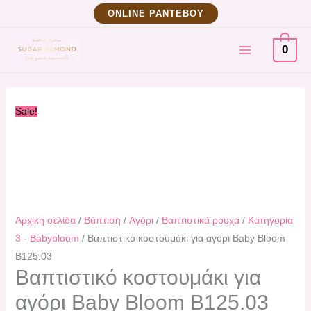
Μετάβαση
Βαπτιστικό
Original
Η
ΟNLINE ΡΑΝΤΕΒΟΥ
στο
κοστουμάκι
price
τρέχουσα
MAIN
περιεχόμενο
για
was:
τιμή
0
αγόρι
127,20 €.
είναι:
MENU
Baby
114,00 €.
Bloom
Sale!
B125.03
ποσότητα
Αρχική σελίδα
/
Βάπτιση
/
Αγόρι
/
Βαπτιστικά ρούχα
/
Κατηγορία
3 - Babybloom
/ Βαπτιστικό κοστουμάκι για αγόρι Baby Bloom
B125.03
Βαπτιστικό κοστουμάκι για
αγόρι Baby Bloom B125.03