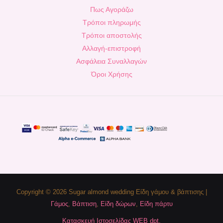
Πως Αγοράζω
Τρόποι πληρωμής
Τρόποι αποστολής
Αλλαγή-επιστροφή
Ασφάλεια Συναλλαγών
Όροι Χρήσης
Copyright © 2026 Sugar almond wedding Είδη γάμου & βάπτισης |
Γάμος
,
Βάπτιση
,
Είδη δώρων
,
Είδη πάρτυ
Κατασκευή Ιστοσελίδας WEB dpt.