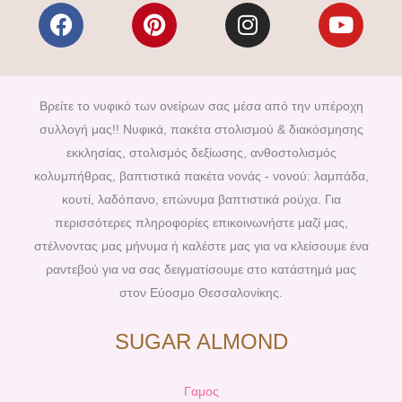
F
P
I
Y
a
i
n
o
c
n
s
u
e
t
t
t
b
e
a
u
Βρείτε το νυφικό των ονείρων σας μέσα από την υπέροχη
o
r
g
b
συλλογή μας!! Νυφικά, πακέτα στολισμού & διακόσμησης
o
e
r
e
εκκλησίας, στολισμός δεξίωσης, ανθοστολισμός
k
s
a
κολυμπήθρας, βαπτιστικά πακέτα νονάς - νονού: λαμπάδα,
t
m
κουτί, λαδόπανο, επώνυμα βαπτιστικά ρούχα. Για
περισσότερες πληροφορίες επικοινωνήστε μαζί μας,
στέλνοντας μας μήνυμα ή καλέστε μας για να κλείσουμε ένα
ραντεβού για να σας δειγματίσουμε στο κατάστημά μας
στον Εύοσμο Θεσσαλονίκης.
SUGAR ALMOND
Γαμος