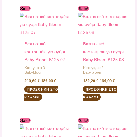
Original
Η
Original
Η
Sale!
Sale!
price
τρέχουσα
price
τρέχουσα
was:
τιμή
was:
τιμή
210,60 €.
είναι:
182,20 €.
είναι:
189,00 €.
164,00 €.
Βαπτιστικό
Βαπτιστικό
κοστουμάκι για αγόρι
κοστουμάκι για αγόρι
Baby Bloom B125.07
Baby Bloom B125.08
Κατηγορία 3 -
Κατηγορία 3 -
Babybloom
Babybloom
210,60
€
189,00
€
182,20
€
164,00
€
ΠΡΟΣΘΉΚΗ ΣΤΟ
ΠΡΟΣΘΉΚΗ ΣΤΟ
ΚΑΛΆΘΙ
ΚΑΛΆΘΙ
Original
Η
Original
Η
Sale!
Sale!
price
τρέχουσα
price
τρέχουσα
was:
τιμή
was:
τιμή
197,40 €.
είναι:
175,60 €.
είναι: