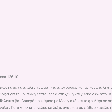
loom 126.10
υπώσεις με τις απαλές χρωματικές αποχρώσεις και τις κομψές λεπτο
ζει για τη μοναδική λεπτομέρεια στη ζώνη και γιλέκο σιέλ από με
 Το λευκό βαμβακερό πουκάμισο με Mao γιακά και το φουλάρι σε σ
ολο . Για την τελική πινελιά, επιλέξτε ανάμεσα σε ψάθινο καπέλο