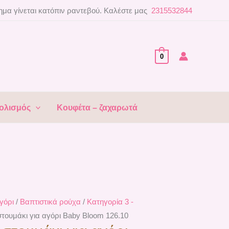
μα γίνεται κατόπιν ραντεβού. Καλέστε μας
2315532844
0
ολισμός
Κουφέτα – ζαχαρωτά
γόρι
/
Βαπτιστικά ρούχα
/
Κατηγορία 3 -
στουμάκι για αγόρι Baby Bloom 126.10