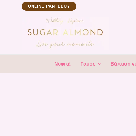
Μετάβαση
ΟNLINE ΡΑΝΤΕΒΟΥ
στο
περιεχόμενο
Νυφικά
Γάμος
Βάπτιση γι