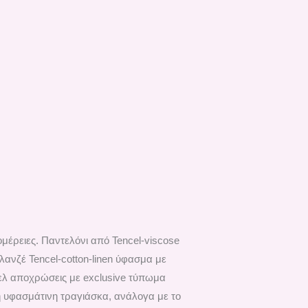
μέρειες. Παντελόνι από Tencel-viscose
λανζέ Tencel-cotton-linen ύφασμα με
ιελ αποχρώσεις με exclusive τύπωμα
 ή υφασμάτινη τραγιάσκα, ανάλογα με το