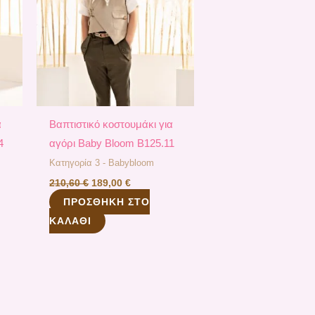
α
Βαπτιστικό κοστουμάκι για
4
αγόρι Baby Bloom B125.11
Κατηγορία 3 - Babybloom
210,60
€
189,00
€
ΠΡΟΣΘΉΚΗ ΣΤΟ
ΚΑΛΆΘΙ