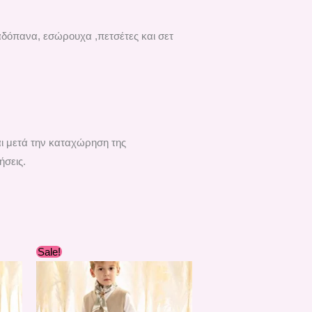
αδόπανα, εσώρουχα ,πετσέτες και σετ
αι μετά την καταχώρηση της
ήσεις.
Original
Η
Sale!
α
price
τρέχουσα
was:
τιμή
210,60 €.
είναι:
.
189,00 €.