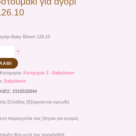
στουμάκι για αγόρι
126.10
 αγόρι Baby Bloom 126.10
+
ΛΆΘΙ
Κατηγορία:
Κατηγορία 3 - Babybloom
α:
Babybloom
ΕΣ: 2315532844
ός Ελλάδος (Εξαιρούνται ογκώδη
ενη παραγγελία σας (Ισχύει για αγορές
ήριξη (Και μετά την παραλαβή)