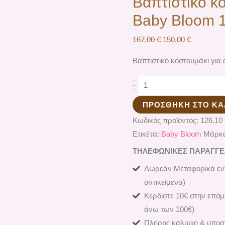
Βαπτιστικό κο
Baby Bloom 
167,00
€
150,00
€
Βαπτιστικό κοστουμάκι για
-
ΠΡΟΣΘΉΚΗ ΣΤΟ ΚΑ
Κωδικός προϊόντος:
126.10
Ετικέτα:
Baby Bloom
Μάρκ
ΤΗΛΕΦΩΝΙΚΕΣ ΠΑΡΑΓΓΕΛΙ
Δωρεάν Μεταφορικά εντ
αντικείμενα)
Κερδίστε 10€ στην επόμ
άνω των 100€)
Πλήρης κάλυψη & υποστ