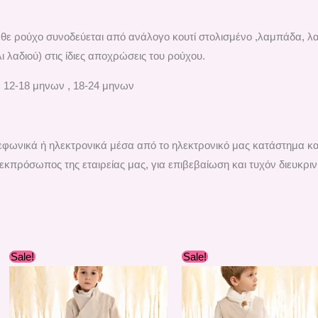
άθε ρούχο συνοδεύεται από ανάλογο κουτί στολισμένο ,λαμπάδα, λ
λαδιού) στις ίδιες αποχρώσεις του ρούχου.
, 12-18 μηνων , 18-24 μηνων
ηλεφωνικά ή ηλεκτρονικά μέσα από το ηλεκτρονικό μας κατάστημα κ
εκπρόσωπος της εταιρείας μας, για επιβεβαίωση και τυχόν διευκριν
Original
Η
Original
Η
Sale!
Sale!
price
τρέχουσα
price
τρέχουσ
was:
τιμή
was:
τιμή
217,80 €.
είναι:
219,60 €.
είναι:
196,00 €.
197,00 €