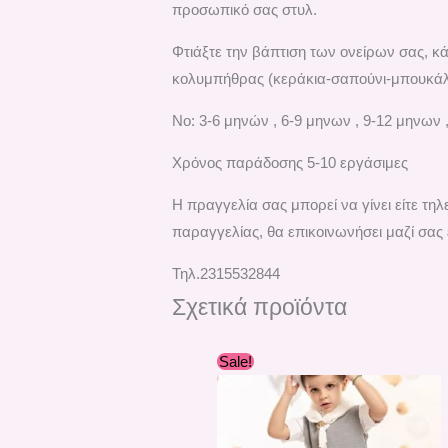
προσωπικό σας στυλ.
Φτιάξτε την βάπτιση των ονείρων σας, κ
κολυμπήθρας (κεράκια-σαπούνι-μπουκάλι 
No: 3-6 μηνών , 6-9 μηνων , 9-12 μηνων 
Χρόνος παράδοσης 5-10 εργάσιμες
H πραγγελία σας μπορεί να γίνει είτε τ
παραγγελίας, θα επικοινωνήσει μαζί σας 
Τηλ.2315532844
Σχετικά προϊόντα
Original
Η
Sale!
price
τρέχουσα
was:
τιμή
188,60 €.
είναι:
169,00 €.