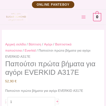
Μετάβαση
Παπούτσι
ΟNLINE ΡΑΝΤΕΒΟΥ
στο
πρώτα
MAIN
περιεχόμενο
βήματα
0
για
MENU
αγόρι
EVERKID
Α317Ε
Αρχική σελίδα
/
Βάπτιση
/
Αγόρι
/
Βαπτιστικά
ποσότητα
παπούτσια
/
Everkid
/ Παπούτσι πρώτα βήματα για αγόρι
EVERKID Α317Ε
Παπούτσι πρώτα βήματα για
αγόρι EVERKID Α317Ε
52,90
€
Παπούτσι πρώτα βήματα για αγόρι EVERKID Α317Ε
+
-