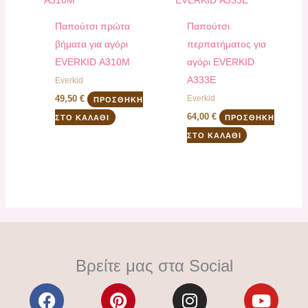
Παπούτσι πρώτα
Παπούτσι
βήματα για αγόρι
περπατήματος για
EVERKID Α310Μ
αγόρι EVERKID
Α333E
Everkid
Everkid
49,50
€
ΠΡΟΣΘΉΚΗ
64,00
€
ΣΤΟ ΚΑΛΆΘΙ
ΠΡΟΣΘΉΚΗ
ΣΤΟ ΚΑΛΆΘΙ
Βρείτε μας στα Social
F
P
I
Y