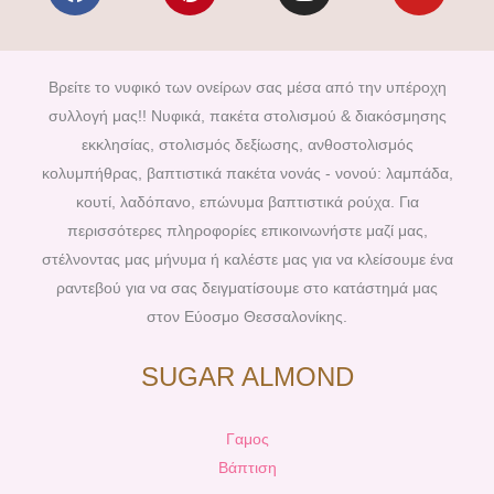
a
i
n
o
c
n
s
u
e
t
t
t
b
e
a
u
Βρείτε το νυφικό των ονείρων σας μέσα από την υπέροχη
o
r
g
b
συλλογή μας!! Νυφικά, πακέτα στολισμού & διακόσμησης
o
e
r
e
εκκλησίας, στολισμός δεξίωσης, ανθοστολισμός
k
s
a
κολυμπήθρας, βαπτιστικά πακέτα νονάς - νονού: λαμπάδα,
t
m
κουτί, λαδόπανο, επώνυμα βαπτιστικά ρούχα. Για
περισσότερες πληροφορίες επικοινωνήστε μαζί μας,
στέλνοντας μας μήνυμα ή καλέστε μας για να κλείσουμε ένα
ραντεβού για να σας δειγματίσουμε στο κατάστημά μας
στον Εύοσμο Θεσσαλονίκης.
SUGAR ALMOND
Γαμος
Βάπτιση