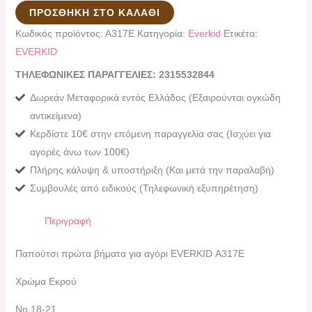
ΠΡΟΣΘΉΚΗ ΣΤΟ ΚΑΛΆΘΙ
Κωδικός προϊόντος:
Α317Ε
Κατηγορία:
Everkid
Ετικέτα:
EVERKID
ΤΗΛΕΦΩΝΙΚΕΣ ΠΑΡΑΓΓΕΛΙΕΣ: 2315532844
Δωρεάν Μεταφορικά εντός Ελλάδος (Εξαιρούνται ογκώδη
αντικείμενα)
Κερδίστε 10€ στην επόμενη παραγγελία σας (Ισχύει για
αγορές άνω των 100€)
Πλήρης κάλυψη & υποστήριξη (Και μετά την παραλαβή)
Συμβουλές από ειδικούς (Τηλεφωνική εξυπηρέτηση)
Περιγραφή
Παπούτσι πρώτα βήματα για αγόρι EVERKID Α317Ε
Χρώμα Εκρού
Νο 18-21