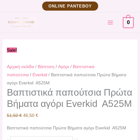
Μετάβαση
Βαπτιστικά
Original
Η
ΟNLINE ΡΑΝΤΕΒΟΥ
στο
παπούτσια
price
τρέχουσα
MAIN
περιεχόμενο
Πρώτα
was:
τιμή
0
Βήματα
51,50 €.
είναι:
MENU
αγόρι
46,50 €.
Εverkid
Sale!
A525Μ
ποσότητα
Αρχική σελίδα
/
Βάπτιση
/
Αγόρι
/
Βαπτιστικά
παπούτσια
/
Everkid
/ Βαπτιστικά παπούτσια Πρώτα Βήματα
αγόρι Εverkid A525Μ
Βαπτιστικά παπούτσια Πρώτα
Βήματα αγόρι Εverkid A525Μ
51,50
€
46,50
€
Βαπτιστικά παπούτσια Πρώτα Βήματα αγόρι Εverkid A525Μ