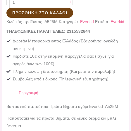
+
-
ΠΡΟΣΘΉΚΗ ΣΤΟ ΚΑΛΆΘΙ
Κωδικός προϊόντος:
A525Μ
Κατηγορία:
Everkid
Ετικέτα:
Εverkid
ΤΗΛΕΦΩΝΙΚΕΣ ΠΑΡΑΓΓΕΛΙΕΣ: 2315532844
Δωρεάν Μεταφορικά εντός Ελλάδος (Εξαιρούνται ογκώδη
αντικείμενα)
Κερδίστε 10€ στην επόμενη παραγγελία σας (Ισχύει για
αγορές άνω των 100€)
Πλήρης κάλυψη & υποστήριξη (Και μετά την παραλαβή)
Συμβουλές από ειδικούς (Τηλεφωνική εξυπηρέτηση)
Περιγραφή
Βαπτιστικά παπούτσια Πρώτα Βήματα αγόρι Εverkid A525Μ
Παπουτσάκι για τα πρώτα βήματα, σε λευκό δέρμα και μπλε
ύφασμα.