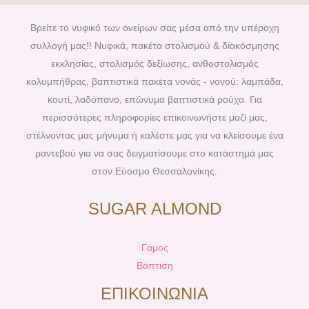
e
t
t
t
b
e
a
u
Βρείτε το νυφικό των ονείρων σας μέσα από την υπέροχη
o
r
g
b
συλλογή μας!! Νυφικά, πακέτα στολισμού & διακόσμησης
o
e
r
e
εκκλησίας, στολισμός δεξίωσης, ανθοστολισμός
k
s
a
κολυμπήθρας, βαπτιστικά πακέτα νονάς - νονού: λαμπάδα,
t
m
κουτί, λαδόπανο, επώνυμα βαπτιστικά ρούχα. Για
περισσότερες πληροφορίες επικοινωνήστε μαζί μας,
στέλνοντας μας μήνυμα ή καλέστε μας για να κλείσουμε ένα
ραντεβού για να σας δειγματίσουμε στο κατάστημά μας
στον Εύοσμο Θεσσαλονίκης.
SUGAR ALMOND
Γαμος
Βάπτιση
ΕΠΙΚΟΙΝΩΝΙΑ