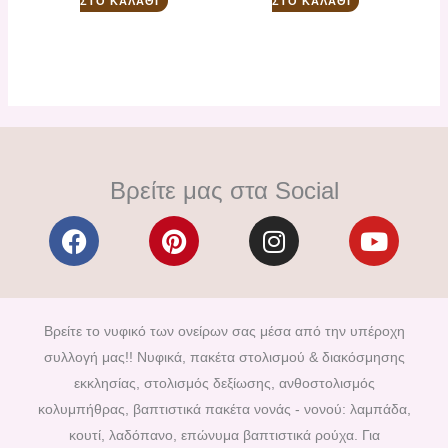
ΣΤΟ ΚΑΛΆΘΙ
ΣΤΟ ΚΑΛΆΘΙ
Βρείτε μας στα Social
F
P
I
Y
a
i
n
o
c
n
s
u
e
t
t
t
b
e
a
u
Βρείτε το νυφικό των ονείρων σας μέσα από την υπέροχη
o
r
g
b
συλλογή μας!! Νυφικά, πακέτα στολισμού & διακόσμησης
o
e
r
e
εκκλησίας, στολισμός δεξίωσης, ανθοστολισμός
k
s
a
κολυμπήθρας, βαπτιστικά πακέτα νονάς - νονού: λαμπάδα,
t
m
κουτί, λαδόπανο, επώνυμα βαπτιστικά ρούχα. Για