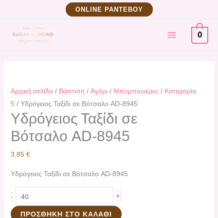
Μετάβαση
Υδρόγειος
ΟNLINE ΡΑΝΤΕΒΟΥ
στο
Ταξίδι
MAIN
περιεχόμενο
σε
0
Βότσαλο AD-
MENU
8945
ποσότητα
Αρχική σελίδα
/
Βάπτιση
/
Αγόρι
/
Μπομπονιέρες
/
Κατηγορία
5
/ Υδρόγειος Ταξίδι σε Βότσαλο AD-8945
Υδρόγειος Ταξίδι σε
Βότσαλο AD-8945
3,85
€
Υδρόγειος Ταξίδι σε Βότσαλο AD-8945
+
-
ΠΡΟΣΘΉΚΗ ΣΤΟ ΚΑΛΆΘΙ