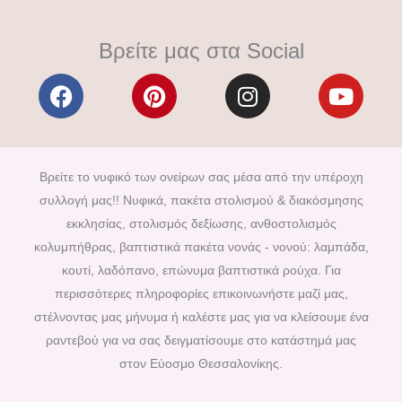
Βρείτε μας στα Social
F
P
I
Y
a
i
n
o
c
n
s
u
e
t
t
t
b
e
a
u
Βρείτε το νυφικό των ονείρων σας μέσα από την υπέροχη
o
r
g
b
συλλογή μας!! Νυφικά, πακέτα στολισμού & διακόσμησης
o
e
r
e
εκκλησίας, στολισμός δεξίωσης, ανθοστολισμός
k
s
a
κολυμπήθρας, βαπτιστικά πακέτα νονάς - νονού: λαμπάδα,
t
m
κουτί, λαδόπανο, επώνυμα βαπτιστικά ρούχα. Για
περισσότερες πληροφορίες επικοινωνήστε μαζί μας,
στέλνοντας μας μήνυμα ή καλέστε μας για να κλείσουμε ένα
ραντεβού για να σας δειγματίσουμε στο κατάστημά μας
στον Εύοσμο Θεσσαλονίκης.