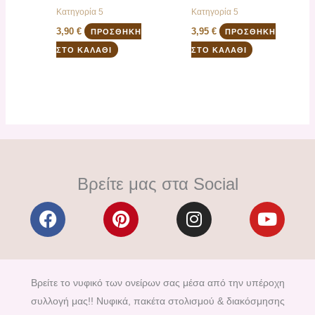
Κατηγορία 5
Κατηγορία 5
3,90
€
3,95
€
ΠΡΟΣΘΉΚΗ
ΠΡΟΣΘΉΚΗ
ΣΤΟ ΚΑΛΆΘΙ
ΣΤΟ ΚΑΛΆΘΙ
Βρείτε μας στα Social
F
P
I
Y
a
i
n
o
c
n
s
u
e
t
t
t
b
e
a
u
Βρείτε το νυφικό των ονείρων σας μέσα από την υπέροχη
o
r
g
b
συλλογή μας!! Νυφικά, πακέτα στολισμού & διακόσμησης
o
e
r
e