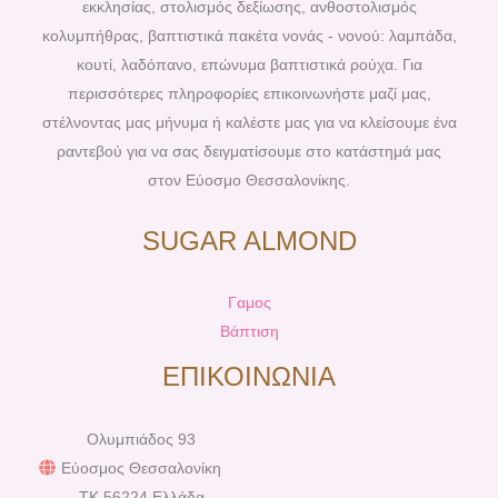
εκκλησίας, στολισμός δεξίωσης, ανθοστολισμός
k
s
a
κολυμπήθρας, βαπτιστικά πακέτα νονάς - νονού: λαμπάδα,
t
m
κουτί, λαδόπανο, επώνυμα βαπτιστικά ρούχα. Για
περισσότερες πληροφορίες επικοινωνήστε μαζί μας,
στέλνοντας μας μήνυμα ή καλέστε μας για να κλείσουμε ένα
ραντεβού για να σας δειγματίσουμε στο κατάστημά μας
στον Εύοσμο Θεσσαλονίκης.
SUGAR ALMOND
Γαμος
Βάπτιση
ΕΠΙΚΟΙΝΩΝΙΑ
Ολυμπιάδος 93
Εύοσμος Θεσσαλονίκη
TK 56224 Ελλάδα