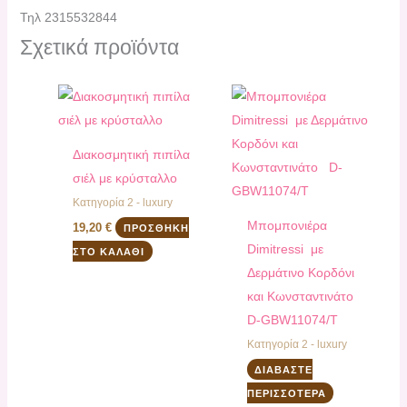
Τηλ 2315532844
Σχετικά προϊόντα
Διακοσμητική πιπίλα
σιέλ με κρύσταλλο
Κατηγορία 2 - luxury
Μπομπονιέρα
19,20
€
ΠΡΟΣΘΉΚΗ
Dimitressi με
ΣΤΟ ΚΑΛΆΘΙ
Δερμάτινο Κορδόνι
και Κωνσταντινάτο
D-GBW11074/T
Κατηγορία 2 - luxury
ΔΙΑΒΆΣΤΕ
ΠΕΡΙΣΣΌΤΕΡΑ