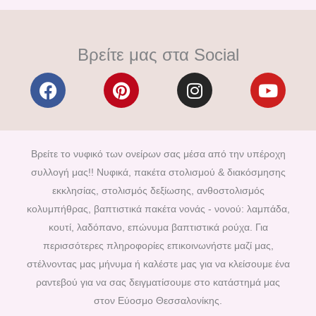
Βρείτε μας στα Social
F
P
I
Y
a
i
n
o
c
n
s
u
e
t
t
t
b
e
a
u
Βρείτε το νυφικό των ονείρων σας μέσα από την υπέροχη
o
r
g
b
συλλογή μας!! Νυφικά, πακέτα στολισμού & διακόσμησης
o
e
r
e
εκκλησίας, στολισμός δεξίωσης, ανθοστολισμός
k
s
a
κολυμπήθρας, βαπτιστικά πακέτα νονάς - νονού: λαμπάδα,
t
m
κουτί, λαδόπανο, επώνυμα βαπτιστικά ρούχα. Για
περισσότερες πληροφορίες επικοινωνήστε μαζί μας,
στέλνοντας μας μήνυμα ή καλέστε μας για να κλείσουμε ένα
ραντεβού για να σας δειγματίσουμε στο κατάστημά μας
στον Εύοσμο Θεσσαλονίκης.