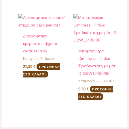
Διακοσμητικό
κρεμαστό επίχρυσο
carousel σιέλ
Μπομπονιέρα
Dimitressi Πιπίλα
Κατηγορία 2 - luxury
Τρισδιάστατη με μάτι
21,90
€
ΠΡΟΣΘΉΚΗ
D-GBW12430/96
ΣΤΟ ΚΑΛΆΘΙ
Κατηγορία 2 - LUXURY
9,30
€
ΠΡΟΣΘΉΚΗ
ΣΤΟ ΚΑΛΆΘΙ