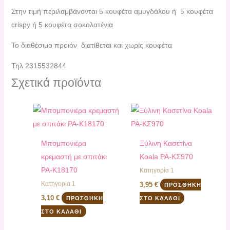
Στην τιμή περιλαμβάνονται 5 κουφέτα αμυγδάλου ή 5 κουφέτα
crispy ή 5 κουφέτα σοκολατένια
Το διαθέσιμο προιόν διατίθεται και χωρίς κουφέτα
Τηλ 2315532844
Σχετικά προϊόντα
Mπομπονιέρα
Ξύλινη Κασετίνα
κρεμαστή με σπιτάκι
Koala PA-ΚΣ970
PA-Κ18170
Κατηγορία 1
Κατηγορία 1
3,95
€
ΠΡΟΣΘΉΚΗ
3,10
€
ΠΡΟΣΘΉΚΗ
ΣΤΟ ΚΑΛΆΘΙ
ΣΤΟ ΚΑΛΆΘΙ