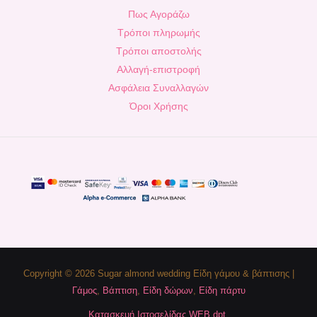
Πως Αγοράζω
Τρόποι πληρωμής
Τρόποι αποστολής
Αλλαγή-επιστροφή
Ασφάλεια Συναλλαγών
Όροι Χρήσης
Copyright © 2026 Sugar almond wedding Είδη γάμου & βάπτισης |
Γάμος
,
Βάπτιση
,
Είδη δώρων
,
Είδη πάρτυ
Κατασκευή Ιστοσελίδας WEB dpt.