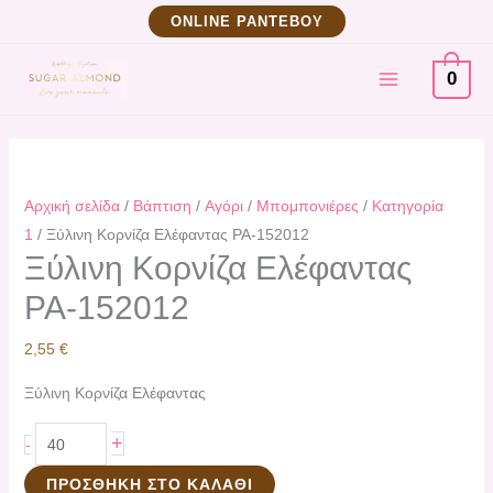
Μετάβαση
Ξύλινη
ΟNLINE ΡΑΝΤΕΒΟΥ
στο
Κορνίζα
MAIN
περιεχόμενο
Ελέφαντας
0
PA-
MENU
152012
ποσότητα
Αρχική σελίδα
/
Βάπτιση
/
Αγόρι
/
Μπομπονιέρες
/
Κατηγορία
1
/ Ξύλινη Κορνίζα Ελέφαντας PA-152012
Ξύλινη Κορνίζα Ελέφαντας
PA-152012
2,55
€
Ξύλινη Κορνίζα Ελέφαντας
+
-
ΠΡΟΣΘΉΚΗ ΣΤΟ ΚΑΛΆΘΙ