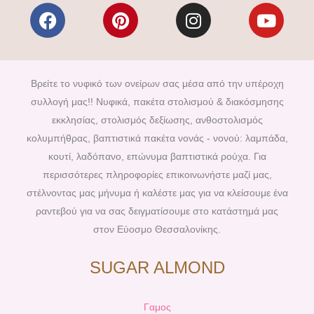
F
P
I
Y
a
i
n
o
c
n
s
u
e
t
t
t
b
e
a
u
Βρείτε το νυφικό των ονείρων σας μέσα από την υπέροχη
o
r
g
b
συλλογή μας!! Νυφικά, πακέτα στολισμού & διακόσμησης
o
e
r
e
εκκλησίας, στολισμός δεξίωσης, ανθοστολισμός
k
s
a
κολυμπήθρας, βαπτιστικά πακέτα νονάς - νονού: λαμπάδα,
t
m
κουτί, λαδόπανο, επώνυμα βαπτιστικά ρούχα. Για
περισσότερες πληροφορίες επικοινωνήστε μαζί μας,
στέλνοντας μας μήνυμα ή καλέστε μας για να κλείσουμε ένα
ραντεβού για να σας δειγματίσουμε στο κατάστημά μας
στον Εύοσμο Θεσσαλονίκης.
SUGAR ALMOND
Γαμος