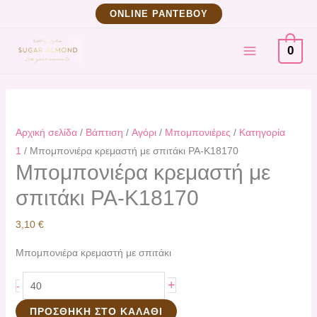
Μετάβαση
Mπομπονιέρα
ΟNLINE ΡΑΝΤΕΒΟΥ
στο
κρεμαστή
MAIN
περιεχόμενο
με
0
σπιτάκι
MENU
PA-
Κ18170
ποσότητα
Αρχική σελίδα
/
Βάπτιση
/
Αγόρι
/
Μπομπονιέρες
/
Κατηγορία
1
/ Mπομπονιέρα κρεμαστή με σπιτάκι PA-Κ18170
Mπομπονιέρα κρεμαστή με
σπιτάκι PA-Κ18170
3,10
€
Mπομπονιέρα κρεμαστή με σπιτάκι
+
-
ΠΡΟΣΘΉΚΗ ΣΤΟ ΚΑΛΆΘΙ