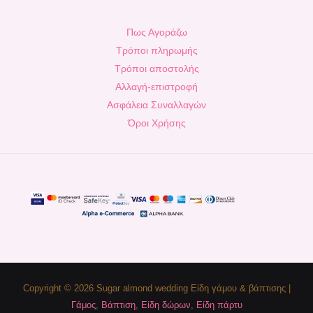
Πως Αγοράζω
Τρόποι πληρωμής
Τρόποι αποστολής
Αλλαγή-επιστροφή
Ασφάλεια Συναλλαγών
Όροι Χρήσης
Copyright © 2026 Sugar almond wedding Είδη γάμου & βάπτισης |
Γάμος
,
Βάπτιση
,
Είδη δώρων
,
Είδη πάρτυ