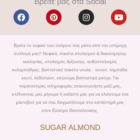
Βρείτε μας στα Social
F
P
I
Y
a
i
n
o
c
n
s
u
e
t
t
t
b
e
a
u
Βρείτε το νυφικό των ονείρων σας μέσα από την υπέροχη
o
r
g
b
συλλογή μας!! Νυφικά, πακέτα στολισμού & διακόσμησης
o
e
r
e
εκκλησίας, στολισμός δεξίωσης, ανθοστολισμός
k
s
a
κολυμπήθρας, βαπτιστικά πακέτα νονάς - νονού: λαμπάδα,
t
m
κουτί, λαδόπανο, επώνυμα βαπτιστικά ρούχα. Για
περισσότερες πληροφορίες επικοινωνήστε μαζί μας,
στέλνοντας μας μήνυμα ή καλέστε μας για να κλείσουμε ένα
ραντεβού για να σας δειγματίσουμε στο κατάστημά μας
στον Εύοσμο Θεσσαλονίκης.
SUGAR ALMOND