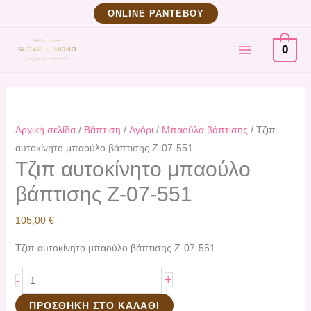
Μετάβαση
Τζιπ
ΟNLINE ΡΑΝΤΕΒΟΥ
στο
αυτοκίνητο
MAIN
περιεχόμενο
μπαούλο
0
βάπτισης
MENU
Ζ-07-
551
ποσότητα
Αρχική σελίδα
/
Βάπτιση
/
Αγόρι
/
Μπαούλα βάπτισης
/ Τζιπ
αυτοκίνητο μπαούλο βάπτισης Ζ-07-551
Τζιπ αυτοκίνητο μπαούλο
βάπτισης Ζ-07-551
105,00
€
Τζιπ αυτοκίνητο μπαούλο βάπτισης Ζ-07-551
+
-
ΠΡΟΣΘΉΚΗ ΣΤΟ ΚΑΛΆΘΙ