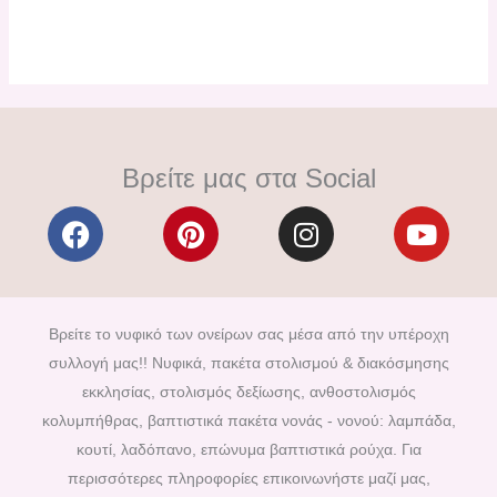
Βρείτε μας στα Social
F
P
I
Y
a
i
n
o
c
n
s
u
e
t
t
t
b
e
a
u
Βρείτε το νυφικό των ονείρων σας μέσα από την υπέροχη
o
r
g
b
συλλογή μας!! Νυφικά, πακέτα στολισμού & διακόσμησης
o
e
r
e
εκκλησίας, στολισμός δεξίωσης, ανθοστολισμός
k
s
a
κολυμπήθρας, βαπτιστικά πακέτα νονάς - νονού: λαμπάδα,
t
m
κουτί, λαδόπανο, επώνυμα βαπτιστικά ρούχα. Για
περισσότερες πληροφορίες επικοινωνήστε μαζί μας,