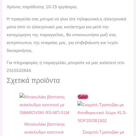
Χρόνος παράδοσης 10-15 εργάσιμες
H πραγγελία σας μπορεί να γίνει είτε τηλεφωνικά,η ηλεκτρονικά
μέσα από το ηλεκτρονικό μας κατάστημα και μετά την
καταχώρηση της παραγγελίας, θα επικοινωνήσει μαζί σας
εκπρόσωπος της εταιρείας μας, για επιβεβαίωση και τυχόν
διευκρινήσεις.
Για πληροφορίες ή παραγγελίες μπορείτε να μας καλέσετε στο
2315532844.
Σχετικά προϊόντα
Original
Η
Sale!
price
τρέχουσα
was:
τιμή
195,00 €.
είναι:
175,00 €.
Μπαουλάκι βάπτισης
ανάκλινδρο καπιτονέ
Σκαμπό-Τραπεζάκι με