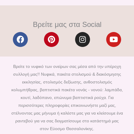
Βρείτε μας στα Social
F
P
I
Y
a
i
n
o
c
n
s
u
e
t
t
t
b
e
a
u
Βρείτε το νυφικό των ονείρων σας μέσα από την υπέροχη
o
r
g
b
συλλογή μας!! Νυφικά, πακέτα στολισμού & διακόσμησης
o
e
r
e
εκκλησίας, στολισμός δεξίωσης, ανθοστολισμός
k
s
a
κολυμπήθρας, βαπτιστικά πακέτα νονάς - νονού: λαμπάδα,
t
m
κουτί, λαδόπανο, επώνυμα βαπτιστικά ρούχα. Για
περισσότερες πληροφορίες επικοινωνήστε μαζί μας,
στέλνοντας μας μήνυμα ή καλέστε μας για να κλείσουμε ένα
ραντεβού για να σας δειγματίσουμε στο κατάστημά μας
στον Εύοσμο Θεσσαλονίκης.