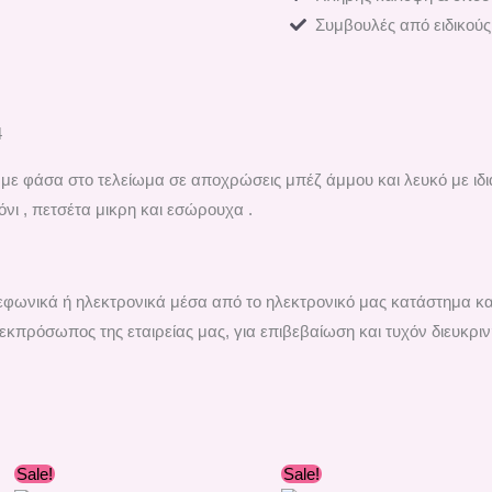
Συμβουλές από ειδικούς
4
 φάσα στο τελείωμα σε αποχρώσεις μπέζ άμμου και λευκό με ιδι
νι , πετσέτα μικρη και εσώρουχα .
ηλεφωνικά ή ηλεκτρονικά μέσα από το ηλεκτρονικό μας κατάστημα κ
εκπρόσωπος της εταιρείας μας, για επιβεβαίωση και τυχόν διευκριν
Original
Η
Original
Η
Sale!
Sale!
price
τρέχουσα
price
τρέχουσα