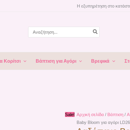
Λαδόπανο
Original
Η
Η εξυπηρέτηση στο κατάστη
Baby
price
τρέχουσα
Bloom
was:
τιμή
για
60,50 €.
είναι:
Search
for:
αγόρι
54,50 €.
LD26.14
ποσότητα
α Κορίτσι
Βάπτιση για Αγόρι
Βρεφικά
Στ
Sale!
Αρχική σελίδα
/
Βάπτιση
/
Α
Baby Bloom για αγόρι LD26