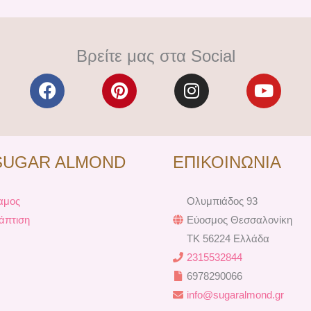
Βρείτε μας στα Social
F
P
I
Y
a
i
n
o
c
n
s
u
e
t
t
t
b
e
a
u
SUGAR ALMOND
ΕΠΙΚΟΙΝΩΝΙΑ
o
r
g
b
o
e
r
e
k
s
a
αμος
Ολυμπιάδος 93
t
m
άπτιση
Εύοσμος Θεσσαλονίκη
TK 56224 Ελλάδα
2315532844
6978290066
info@sugaralmond.gr