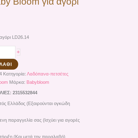
y Bloom για αγόρι
αγόρι LD26.14
+
ΛΆΘΙ
4
Κατηγορία:
Λαδόπανα-πετσέτες
loom
Μάρκα:
Babybloom
ΕΣ: 2315532844
ός Ελλάδος (Εξαιρούνται ογκώδη
ενη παραγγελία σας (Ισχύει για αγορές
ήριξη (Και μετά την παραλαβή)