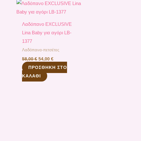
was:
τιμή
58,00 €.
είναι:
54,00 €.
Λαδόπανo EXCLUSIVE
Lina Baby για αγόρι LB-
1377
Λαδόπανα-πετσέτες
58,00
€
54,00
€
ΠΡΟΣΘΉΚΗ ΣΤΟ
ΚΑΛΆΘΙ