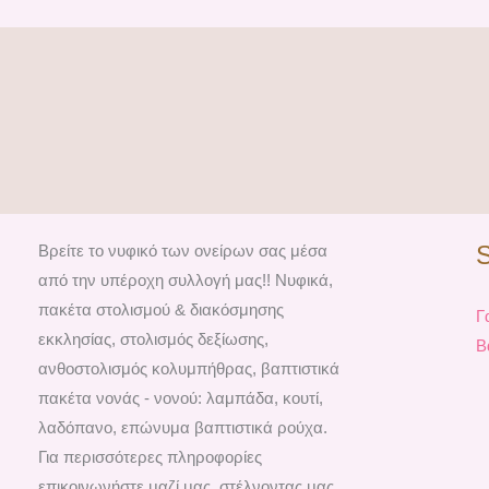
Βρείτε το νυφικό των ονείρων σας μέσα
από την υπέροχη συλλογή μας!! Νυφικά,
πακέτα στολισμού & διακόσμησης
Γ
εκκλησίας, στολισμός δεξίωσης,
Β
ανθοστολισμός κολυμπήθρας, βαπτιστικά
πακέτα νονάς - νονού: λαμπάδα, κουτί,
λαδόπανο, επώνυμα βαπτιστικά ρούχα.
Για περισσότερες πληροφορίες
επικοινωνήστε μαζί μας, στέλνοντας μας