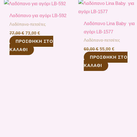
was:
τιμή
was:
τιμή
77,00 €.
είναι:
60,00 €.
είναι:
73,00 €.
55,00 €.
Λαδόπανo για αγόρι LB-592
Λαδόπανo Lina Baby για
Λαδόπανα-πετσέτες
αγόρι LB-1577
77,00
€
73,00
€
Λαδόπανα-πετσέτες
ΠΡΟΣΘΉΚΗ ΣΤΟ
60,00
€
55,00
€
ΚΑΛΆΘΙ
ΠΡΟΣΘΉΚΗ ΣΤΟ
ΚΑΛΆΘΙ