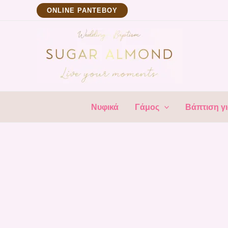
Μετάβαση
ΟNLINE ΡΑΝΤΕΒΟΥ
στο
περιεχόμενο
Νυφικά
Γάμος
Βάπτιση γι