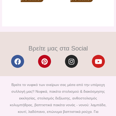
Βρείτε μας στα Social
F
P
I
Y
a
i
n
o
c
n
s
u
e
t
t
t
b
e
a
u
Βρείτε το νυφικό των ονείρων σας μέσα από την υπέροχη
o
r
g
b
συλλογή μας!! Νυφικά, πακέτα στολισμού & διακόσμησης
o
e
r
e
εκκλησίας, στολισμός δεξίωσης, ανθοστολισμός
k
s
a
κολυμπήθρας, βαπτιστικά πακέτα νονάς - νονού: λαμπάδα,
t
m
κουτί, λαδόπανο, επώνυμα βαπτιστικά ρούχα. Για