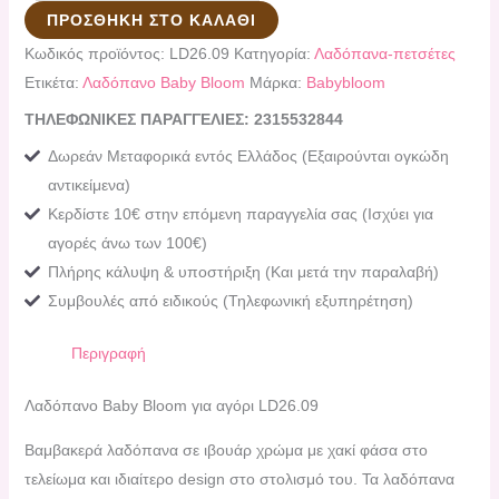
ΠΡΟΣΘΉΚΗ ΣΤΟ ΚΑΛΆΘΙ
Κωδικός προϊόντος:
LD26.09
Κατηγορία:
Λαδόπανα-πετσέτες
Ετικέτα:
Λαδόπανο Baby Bloom
Μάρκα:
Babybloom
ΤΗΛΕΦΩΝΙΚΕΣ ΠΑΡΑΓΓΕΛΙΕΣ: 2315532844
Δωρεάν Μεταφορικά εντός Ελλάδος (Εξαιρούνται ογκώδη
αντικείμενα)
Κερδίστε 10€ στην επόμενη παραγγελία σας (Ισχύει για
αγορές άνω των 100€)
Πλήρης κάλυψη & υποστήριξη (Και μετά την παραλαβή)
Συμβουλές από ειδικούς (Τηλεφωνική εξυπηρέτηση)
Περιγραφή
Λαδόπανο Baby Bloom για αγόρι LD26.09
Βαμβακερά λαδόπανα σε ιβουάρ χρώμα με χακί φάσα στο
τελείωμα και ιδιαίτερο design στο στολισμό του. Τα λαδόπανα