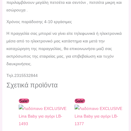
περιλαμβάνουν μεγάλη πετσέτα και σεντόνι , πετσέτα μικρη και
εσώρουχα .
Χρόνος παράδοσης 4-10 εργάσιμες
H πραγγελία σας μπορεί να γίνει είτε τηλεφωνικά ή ηλεκτρονικά
μέσα από το ηλεκτρονικό μας κατάστημα και μετά την
καταχώρηση της παραγγελίας, θα επικοινωνήσει μαζί σας
εκπρόσωπος της εταιρείας μας, για επιβεβαίωση και τυχόν
διευκρινήσεις.
Τηλ.2315532844
Σχετικά προϊόντα
Original
Η
Original
Η
Sale!
Sale!
price
τρέχουσα
price
τρέχουσα
was:
τιμή
was:
τιμή
74,00 €.
είναι:
58,00 €.
είναι:
69,00 €.
54,00 €.