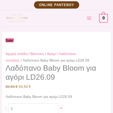
Μετάβαση
Λαδόπανο
Original
Η
ΟNLINE ΡΑΝΤΕΒΟΥ
στο
Baby
price
τρέχουσα
MAIN
περιεχόμενο
Bloom
was:
τιμή
0
για
60,50 €.
είναι:
MENU
αγόρι
54,50 €.
LD26.09
Sale!
ποσότητα
Αρχική σελίδα
/
Βάπτιση
/
Αγόρι
/
Λαδόπανα-
πετσέτες
/ Λαδόπανο Baby Bloom για αγόρι LD26.09
Λαδόπανο Baby Bloom για
αγόρι LD26.09
60,50
€
54,50
€
Λαδόπανο Baby Bloom για αγόρι LD26.09
+
-