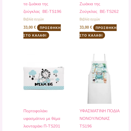
τα ζωάκια της
Ζωάκια της
ζούγκλας BE-TS196
Ζούγκλας BE-TS262
Βιβλία ευχών
Βιβλία ευχών
33,00
€
33,00
€
ΠΡΟΣΘΉΚΗ
ΠΡΟΣΘΉΚΗ
ΣΤΟ ΚΑΛΆΘΙ
ΣΤΟ ΚΑΛΆΘΙ
Πορτοφολάκι
ΥΦΑΣΜΑΤΙΝΗ ΠΟΔΙΑ
υφασμάτινο με θέμα
ΝΟΝΟΥ/ΝΟΝΑΣ
λιονταράκι Π-ΤS201
TS196