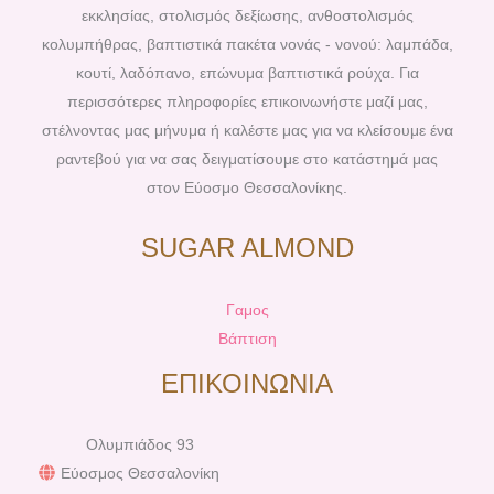
o
e
r
e
εκκλησίας, στολισμός δεξίωσης, ανθοστολισμός
k
s
a
κολυμπήθρας, βαπτιστικά πακέτα νονάς - νονού: λαμπάδα,
t
m
κουτί, λαδόπανο, επώνυμα βαπτιστικά ρούχα. Για
περισσότερες πληροφορίες επικοινωνήστε μαζί μας,
στέλνοντας μας μήνυμα ή καλέστε μας για να κλείσουμε ένα
ραντεβού για να σας δειγματίσουμε στο κατάστημά μας
στον Εύοσμο Θεσσαλονίκης.
SUGAR ALMOND
Γαμος
Βάπτιση
ΕΠΙΚΟΙΝΩΝΙΑ
Ολυμπιάδος 93
Εύοσμος Θεσσαλονίκη