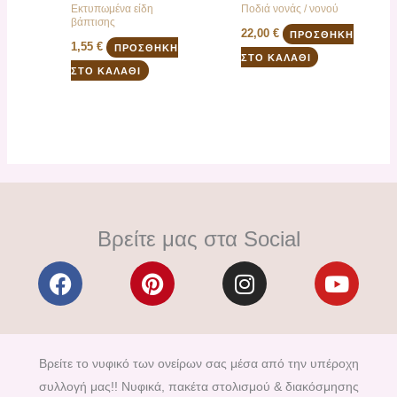
Εκτυπωμένα είδη
Ποδιά νονάς / νονού
βάπτισης
22,00
€
ΠΡΟΣΘΉΚΗ
1,55
€
ΠΡΟΣΘΉΚΗ
ΣΤΟ ΚΑΛΆΘΙ
ΣΤΟ ΚΑΛΆΘΙ
Βρείτε μας στα Social
F
P
I
Y
a
i
n
o
c
n
s
u
e
t
t
t
b
e
a
u
Βρείτε το νυφικό των ονείρων σας μέσα από την υπέροχη
o
r
g
b
συλλογή μας!! Νυφικά, πακέτα στολισμού & διακόσμησης