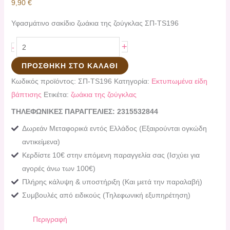
9,90
€
Υφασμάτινο σακίδιο ζωάκια της ζούγκλας ΣΠ-TS196
+
-
ΠΡΟΣΘΉΚΗ ΣΤΟ ΚΑΛΆΘΙ
Κωδικός προϊόντος:
ΣΠ-TS196
Κατηγορία:
Εκτυπωμένα είδη
βάπτισης
Ετικέτα:
ζωάκια της ζούγκλας
ΤΗΛΕΦΩΝΙΚΕΣ ΠΑΡΑΓΓΕΛΙΕΣ: 2315532844
Δωρεάν Μεταφορικά εντός Ελλάδος (Εξαιρούνται ογκώδη
αντικείμενα)
Κερδίστε 10€ στην επόμενη παραγγελία σας (Ισχύει για
αγορές άνω των 100€)
Πλήρης κάλυψη & υποστήριξη (Και μετά την παραλαβή)
Συμβουλές από ειδικούς (Τηλεφωνική εξυπηρέτηση)
Περιγραφή