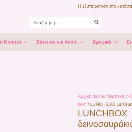
LUNCHBOX
Η εξυπηρέτηση στο κατάστη
με
Search
θέμα
for:
τα
δεινοσαυράκια
α Κορίτσι
Βάπτιση για Αγόρι
Βρεφικά
Στ
ΚΤ24
–
TS130
ποσότητα
Αρχική σελίδα
/
Βάπτιση
/
Α
box*
/ LUNCHBOX με θέμα 
LUNCHBOX μ
δεινοσαυράκι