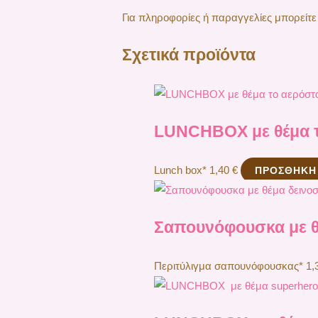
Για πληροφορίες ή παραγγελίες μπορείτε
Σχετικά προϊόντα
LUNCHBOX με θέμα τ
Lunch box*
1,40
€
ΠΡΟΣΘΉΚΗ
Σαπουνόφουσκα με θ
Περιτύλιγμα σαπουνόφουσκας*
1,