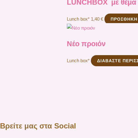
LUNCHBOX με θέμα s
Lunch box*
1,40
€
ΠΡΟΣΘΉΚΗ
Νέο προιόν
Lunch box*
ΔΙΑΒΆΣΤΕ ΠΕΡΙΣ
Βρείτε μας στα Social