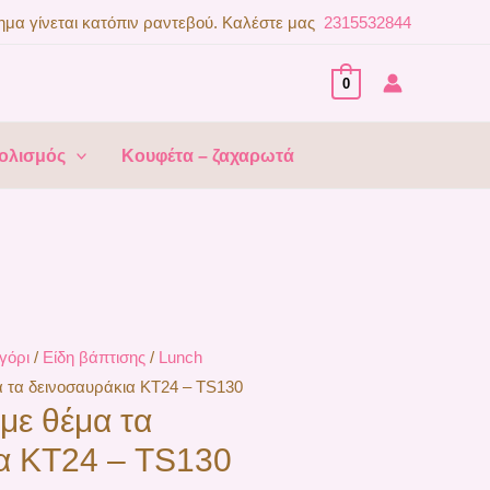
μα γίνεται κατόπιν ραντεβού. Καλέστε μας
2315532844
0
ολισμός
Κουφέτα – ζαχαρωτά
γόρι
/
Είδη βάπτισης
/
Lunch
τα δεινοσαυράκια ΚΤ24 – TS130
ε θέμα τα
α ΚΤ24 – TS130