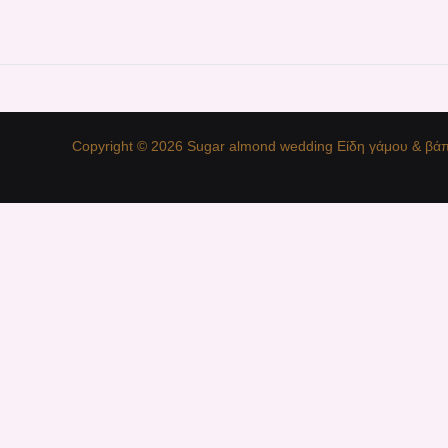
Copyright © 2026 Sugar almond wedding Είδη γάμου & βάπ