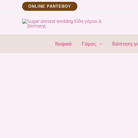
Μετάβαση
ΟNLINE ΡΑΝΤΕΒΟΥ
στο
περιεχόμενο
Νυφικά
Γάμος
Βάπτιση γι