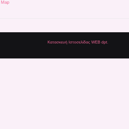
e Map
Κατασκευή Ιστοσελίδας WEB dpt.