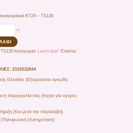
νοσαυράκια ΚΤ24 – TS130
+
ΛΆΘΙ
 TS130
Κατηγορία:
Lunch box*
Ετικέτα:
ΕΣ: 2315532844
ός Ελλάδος (Εξαιρούνται ογκώδη
ενη παραγγελία σας (Ισχύει για αγορές
ήριξη (Και μετά την παραλαβή)
 (Τηλεφωνική εξυπηρέτηση)