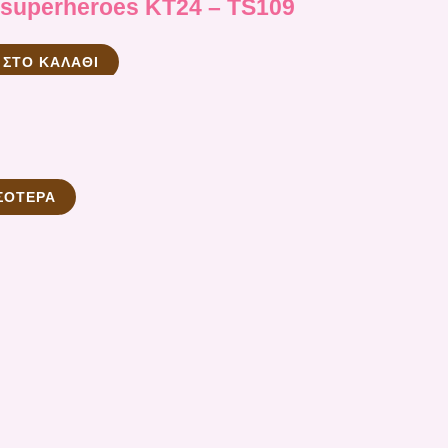
uperheroes ΚΤ24 – TS109
 ΣΤΟ ΚΑΛΆΘΙ
ΣΌΤΕΡΑ