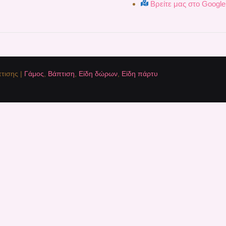
Βρείτε μας στο Googl
τισης |
Γάμος
,
Βάπτιση
,
Είδη δώρων
,
Είδη πάρτυ