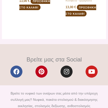
Κουφέτα - ζαχαρωτά
13,00
€
ΠΡΟΣΘΉΚΗ
13,00
€
ΣΤΟ ΚΑΛΆΘΙ
ΠΡΟΣΘΉΚΗ
ΣΤΟ ΚΑΛΆΘΙ
Βρείτε μας στα Social
F
P
I
Y
a
i
n
o
c
n
s
u
e
t
t
t
b
e
a
u
Βρείτε το νυφικό των ονείρων σας μέσα από την υπέροχη
o
r
g
b
συλλογή μας!! Νυφικά, πακέτα στολισμού & διακόσμησης
o
e
r
e
εκκλησίας, στολισμός δεξίωσης, ανθοστολισμός