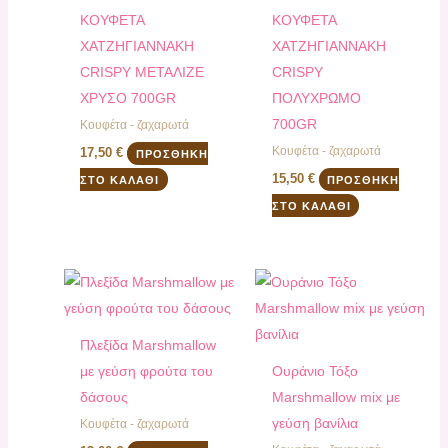
ΚΟΥΦΕΤΑ
ΚΟΥΦΕΤΑ
XATZHΓΙΑΝΝΑΚΗ
XATZHΓΙΑΝΝΑΚΗ
CRISPY ΜΕΤΑΛΙΖΕ
CRISPY
ΧΡΥΣΟ 700GR
ΠΟΛΥΧΡΩΜΟ
700GR
Κουφέτα - ζαχαρωτά
Κουφέτα - ζαχαρωτά
17,50
€
ΠΡΟΣΘΉΚΗ
15,50
€
ΣΤΟ ΚΑΛΆΘΙ
ΠΡΟΣΘΉΚΗ
ΣΤΟ ΚΑΛΆΘΙ
Πλεξίδα Marshmallow
με γεύση φρούτα του
Ουράνιο Τόξο
δάσους
Marshmallow mix με
γεύση βανίλια
Κουφέτα - ζαχαρωτά