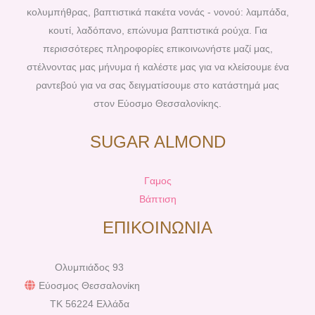
k
s
a
κολυμπήθρας, βαπτιστικά πακέτα νονάς - νονού: λαμπάδα,
t
m
κουτί, λαδόπανο, επώνυμα βαπτιστικά ρούχα. Για
περισσότερες πληροφορίες επικοινωνήστε μαζί μας,
στέλνοντας μας μήνυμα ή καλέστε μας για να κλείσουμε ένα
ραντεβού για να σας δειγματίσουμε στο κατάστημά μας
στον Εύοσμο Θεσσαλονίκης.
SUGAR ALMOND
Γαμος
Βάπτιση
ΕΠΙΚΟΙΝΩΝΙΑ
Ολυμπιάδος 93
Εύοσμος Θεσσαλονίκη
TK 56224 Ελλάδα