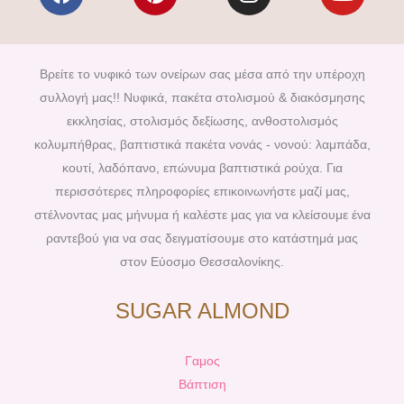
a
i
n
o
c
n
s
u
e
t
t
t
b
e
a
u
Βρείτε το νυφικό των ονείρων σας μέσα από την υπέροχη
o
r
g
b
συλλογή μας!! Νυφικά, πακέτα στολισμού & διακόσμησης
o
e
r
e
εκκλησίας, στολισμός δεξίωσης, ανθοστολισμός
k
s
a
κολυμπήθρας, βαπτιστικά πακέτα νονάς - νονού: λαμπάδα,
t
m
κουτί, λαδόπανο, επώνυμα βαπτιστικά ρούχα. Για
περισσότερες πληροφορίες επικοινωνήστε μαζί μας,
στέλνοντας μας μήνυμα ή καλέστε μας για να κλείσουμε ένα
ραντεβού για να σας δειγματίσουμε στο κατάστημά μας
στον Εύοσμο Θεσσαλονίκης.
SUGAR ALMOND
Γαμος
Βάπτιση