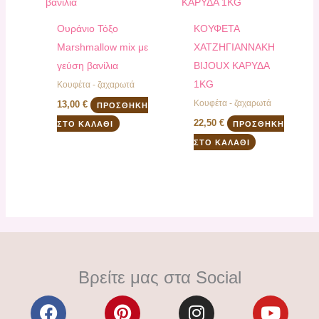
Ουράνιο Τόξο
ΚΟΥΦΕΤΑ
Marshmallow mix με
ΧΑΤΖΗΓΙΑΝΝΑΚΗ
γεύση βανίλια
BIJOUX ΚΑΡΥΔΑ
1KG
Κουφέτα - ζαχαρωτά
Κουφέτα - ζαχαρωτά
13,00
€
ΠΡΟΣΘΉΚΗ
22,50
€
ΣΤΟ ΚΑΛΆΘΙ
ΠΡΟΣΘΉΚΗ
ΣΤΟ ΚΑΛΆΘΙ
Βρείτε μας στα Social
F
P
I
Y