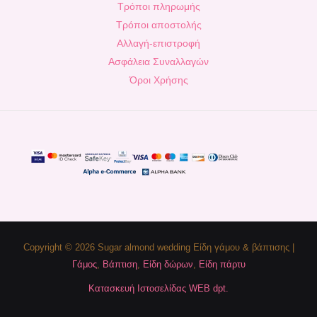
Τρόποι πληρωμής
Τρόποι αποστολής
Αλλαγή-επιστροφή
Ασφάλεια Συναλλαγών
Όροι Χρήσης
Copyright © 2026 Sugar almond wedding Είδη γάμου & βάπτισης |
Γάμος
,
Βάπτιση
,
Είδη δώρων
,
Είδη πάρτυ
Κατασκευή Ιστοσελίδας WEB dpt.