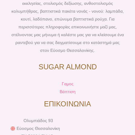
o
e
r
e
εκκλησίας, στολισμός δεξίωσης, ανθοστολισμός
k
s
a
κολυμπήθρας, βαπτιστικά πακέτα νονάς - νονού: λαμπάδα,
t
m
κουτί, λαδόπανο, επώνυμα βαπτιστικά ρούχα. Για
περισσότερες πληροφορίες επικοινωνήστε μαζί μας,
στέλνοντας μας μήνυμα ή καλέστε μας για να κλείσουμε ένα
ραντεβού για να σας δειγματίσουμε στο κατάστημά μας
στον Εύοσμο Θεσσαλονίκης.
SUGAR ALMOND
Γαμος
Βάπτιση
ΕΠΙΚΟΙΝΩΝΙΑ
Ολυμπιάδος 93
Εύοσμος Θεσσαλονίκη