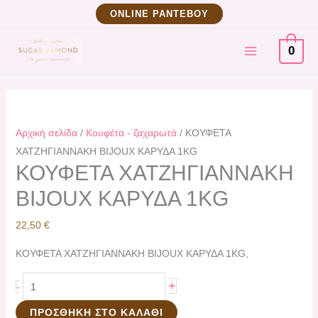
Μετάβαση
ΚΟΥΦΕΤΑ
ΟNLINE ΡΑΝΤΕΒΟΥ
στο
ΧΑΤΖΗΓΙΑΝΝΑΚΗ
MAIN
περιεχόμενο
BIJOUX
0
ΚΑΡΥΔΑ
MENU
1KG
ποσότητα
Αρχική σελίδα
/
Κουφέτα - ζαχαρωτά
/ ΚΟΥΦΕΤΑ
ΧΑΤΖΗΓΙΑΝΝΑΚΗ BIJOUX ΚΑΡΥΔΑ 1KG
ΚΟΥΦΕΤΑ ΧΑΤΖΗΓΙΑΝΝΑΚΗ
BIJOUX ΚΑΡΥΔΑ 1KG
22,50
€
ΚΟΥΦΕΤΑ ΧΑΤΖΗΓΙΑΝΝΑΚΗ BIJOUX ΚΑΡΥΔΑ 1KG,
+
-
ΠΡΟΣΘΉΚΗ ΣΤΟ ΚΑΛΆΘΙ