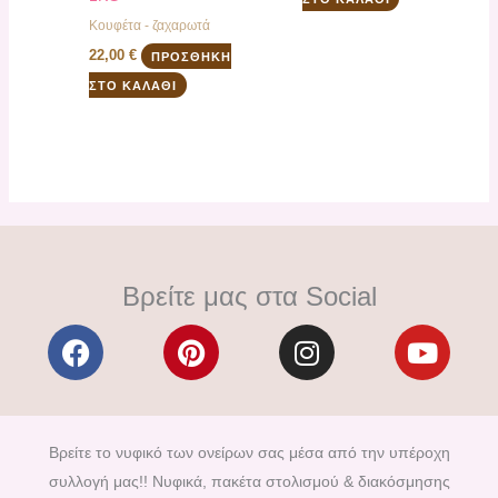
Κουφέτα - ζαχαρωτά
22,00
€
ΠΡΟΣΘΉΚΗ
ΣΤΟ ΚΑΛΆΘΙ
Βρείτε μας στα Social
F
P
I
Y
a
i
n
o
c
n
s
u
e
t
t
t
b
e
a
u
Βρείτε το νυφικό των ονείρων σας μέσα από την υπέροχη
o
r
g
b
συλλογή μας!! Νυφικά, πακέτα στολισμού & διακόσμησης