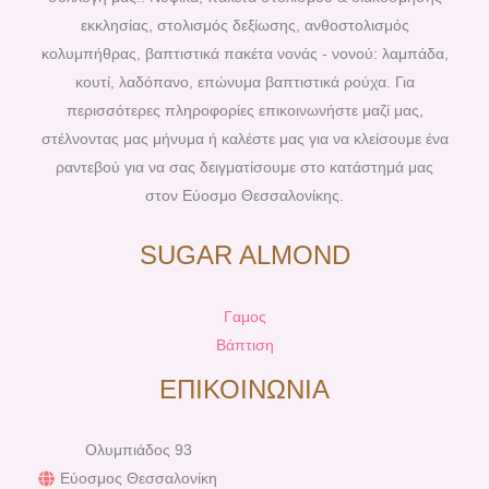
o
e
r
e
εκκλησίας, στολισμός δεξίωσης, ανθοστολισμός
k
s
a
κολυμπήθρας, βαπτιστικά πακέτα νονάς - νονού: λαμπάδα,
t
m
κουτί, λαδόπανο, επώνυμα βαπτιστικά ρούχα. Για
περισσότερες πληροφορίες επικοινωνήστε μαζί μας,
στέλνοντας μας μήνυμα ή καλέστε μας για να κλείσουμε ένα
ραντεβού για να σας δειγματίσουμε στο κατάστημά μας
στον Εύοσμο Θεσσαλονίκης.
SUGAR ALMOND
Γαμος
Βάπτιση
ΕΠΙΚΟΙΝΩΝΙΑ
Ολυμπιάδος 93
Εύοσμος Θεσσαλονίκη