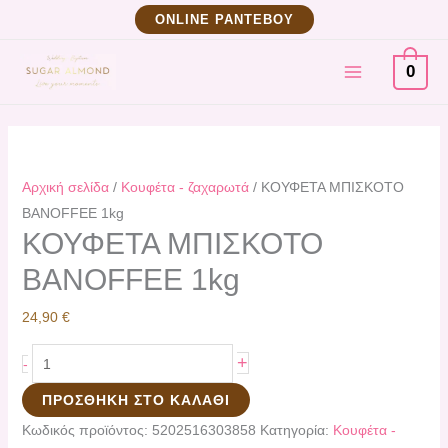
Μετάβαση
ΚΟΥΦΕΤΑ
ΟNLINE ΡΑΝΤΕΒΟΥ
στο
ΜΠΙΣΚΟΤΟ
MAIN
περιεχόμενο
BANOFFEE
0
1kg
MENU
ποσότητα
Αρχική σελίδα
/
Κουφέτα - ζαχαρωτά
/ ΚΟΥΦΕΤΑ ΜΠΙΣΚΟΤΟ
BANOFFEE 1kg
ΚΟΥΦΕΤΑ ΜΠΙΣΚΟΤΟ
BANOFFEE 1kg
24,90
€
+
-
ΠΡΟΣΘΉΚΗ ΣΤΟ ΚΑΛΆΘΙ
Κωδικός προϊόντος:
5202516303858
Κατηγορία:
Κουφέτα -