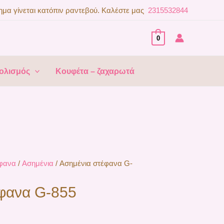
μα γίνεται κατόπιν ραντεβού. Καλέστε μας
2315532844
0
ολισμός
Κουφέτα – ζαχαρωτά
φανα
/
Ασημένια
/ Ασημένια στέφανα G-
φανα G-855