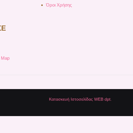
Όροι Χρήσης
ΣΕ
e Map
Κατασκευή Ιστοσελίδας WEB dpt.