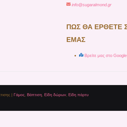
info@sugaralmond.gr
ΠΩΣ ΘΑ ΕΡΘΕΤΕ 
ΕΜΑΣ
Βρείτε μας στο Googl
τισης |
Γάμος
,
Βάπτιση
,
Είδη δώρων
,
Είδη πάρτυ