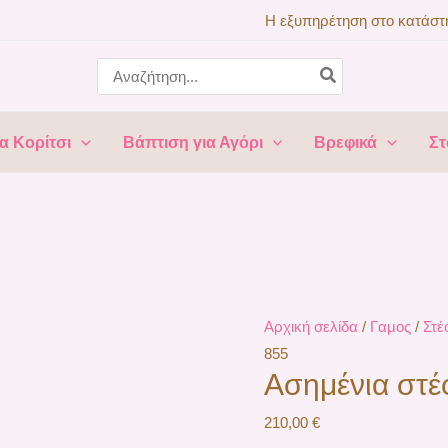
Ασημένια
Η εξυπηρέτηση στο κατάστη
στέφανα
Search
G-
for:
855
ποσότητα
α Κορίτσι
Βάπτιση για Αγόρι
Βρεφικά
Στ
Αρχική σελίδα
/
Γαμος
/
Στέ
855
Ασημένια στέ
210,00
€