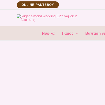
Μετάβαση
ΟNLINE ΡΑΝΤΕΒΟΥ
στο
περιεχόμενο
Νυφικά
Γάμος
Βάπτιση γι