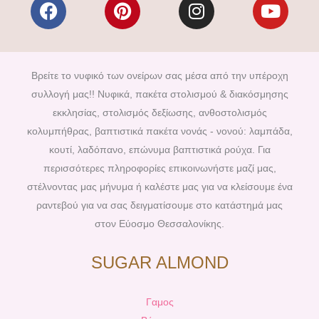
F
P
I
Y
a
i
n
o
c
n
s
u
e
t
t
t
b
e
a
u
Βρείτε το νυφικό των ονείρων σας μέσα από την υπέροχη
o
r
g
b
συλλογή μας!! Νυφικά, πακέτα στολισμού & διακόσμησης
o
e
r
e
εκκλησίας, στολισμός δεξίωσης, ανθοστολισμός
k
s
a
κολυμπήθρας, βαπτιστικά πακέτα νονάς - νονού: λαμπάδα,
t
m
κουτί, λαδόπανο, επώνυμα βαπτιστικά ρούχα. Για
περισσότερες πληροφορίες επικοινωνήστε μαζί μας,
στέλνοντας μας μήνυμα ή καλέστε μας για να κλείσουμε ένα
ραντεβού για να σας δειγματίσουμε στο κατάστημά μας
στον Εύοσμο Θεσσαλονίκης.
SUGAR ALMOND
Γαμος