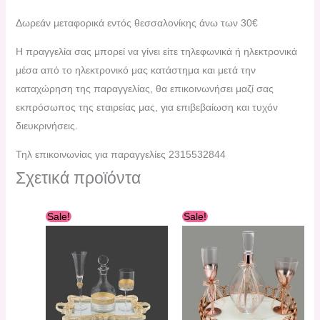
Δωρεάν μεταφορικά εντός θεσσαλονίκης άνω των 30€
H πραγγελία σας μπορεί να γίνει είτε τηλεφωνικά ή ηλεκτρονικά
μέσα από το ηλεκτρονικό μας κατάστημα και μετά την
καταχώρηση της παραγγελίας, θα επικοινωνήσει μαζί σας
εκπρόσωπος της εταιρείας μας, για επιβεβαίωση και τυχόν
διευκρινήσεις.
Τηλ επικοινωνίας για παραγγελίες 2315532844
Σχετικά προϊόντα
Original
Η
Original
Η
Sale!
Sale!
price
τρέχουσα
price
τρέχουσα
was:
τιμή
was:
τιμή
119,90 €.
είναι:
175,00 €.
είναι:
104,90 €.
155,00 €.