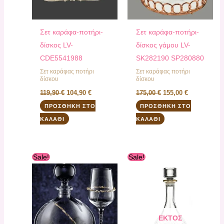
Σετ καράφα-ποτήρι-
Σετ καράφα-ποτήρι-
δίσκος LV-
δίσκος γάμου LV-
CDE5541988
SK282190 SP280880
Σετ καράφας ποτήρι
Σετ καράφας ποτήρι
δίσκου
δίσκου
119,90
€
104,90
€
175,00
€
155,00
€
ΠΡΟΣΘΉΚΗ ΣΤΟ
ΠΡΟΣΘΉΚΗ ΣΤΟ
ΚΑΛΆΘΙ
ΚΑΛΆΘΙ
Original
Η
Original
Η
Sale!
Sale!
price
τρέχουσα
price
τρέχουσα
was:
τιμή
was:
τιμή
134,90 €.
είναι:
80,50 €.
είναι:
119,90 €.
69,00 €.
ΕΚΤΌΣ