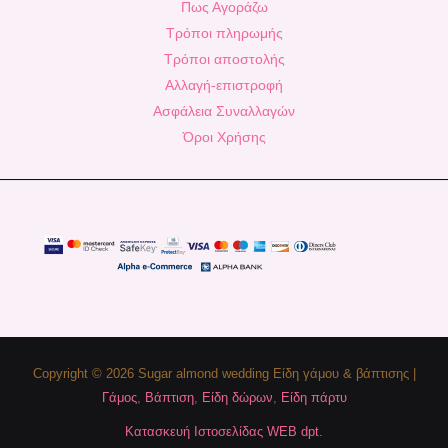
Πως Αγοράζω
Τρόποι πληρωμής
Τρόποι αποστολής
Αλλαγή-επιστροφή
Ασφάλεια Συναλλαγών
Όροι Χρήσης
Copyright © 2026 Sugar almond wedding Είδη γάμου & βάπτισης |
Γάμος
,
Βάπτιση
,
Είδη δώρων
,
Είδη πάρτυ
Κατασκευή Ιστοσελίδας WEB dpt.