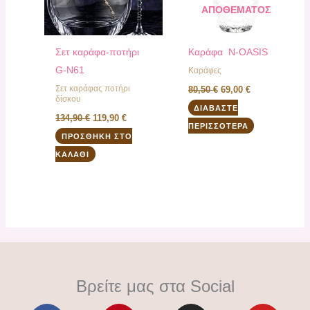
ΑΠΟΘΈΜΑΤΟΣ
Σετ καράφα-ποτήρι
Καράφα Ν-OASIS
G-N61
Καράφες
Σετ καράφας ποτήρι
80,50
€
69,00
€
δίσκου
ΔΙΑΒΆΣΤΕ
134,90
€
119,90
€
ΠΕΡΙΣΣΌΤΕΡΑ
ΠΡΟΣΘΉΚΗ ΣΤΟ
ΚΑΛΆΘΙ
Βρείτε μας στα Social