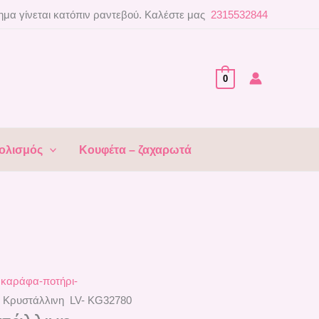
μα γίνεται κατόπιν ραντεβού. Καλέστε μας
2315532844
0
ολισμός
Κουφέτα – ζαχαρωτά
 καράφα-ποτήρι-
 Κρυστάλλινη LV- KG32780