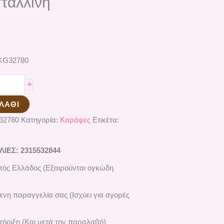
τάλλινη
KG32780
+
ΛΆΘΙ
32780
Κατηγορία:
Καράφες
Ετικέτα:
ΕΣ: 2315532844
ός Ελλάδος (Εξαιρούνται ογκώδη
ενη παραγγελία σας (Ισχύει για αγορές
ήριξη (Και μετά την παραλαβή)