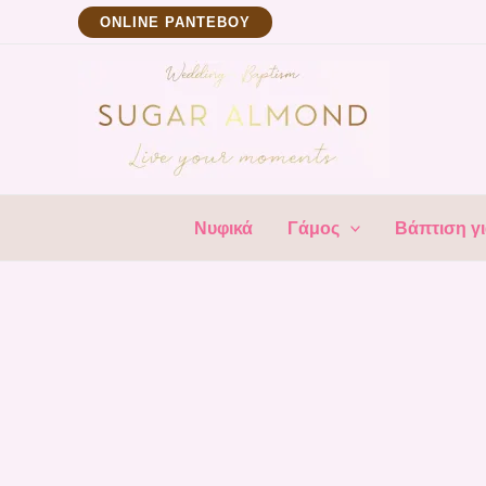
Μετάβαση
ΟNLINE ΡΑΝΤΕΒΟΥ
στο
περιεχόμενο
Νυφικά
Γάμος
Βάπτιση γι