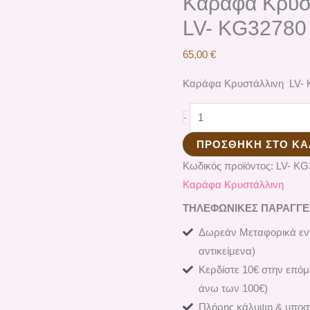
Καράφα Κρυσ
LV- KG32780
65,00
€
Καράφα Κρυστάλλινη LV-
-
ΠΡΟΣΘΉΚΗ ΣΤΟ ΚΑ
Κωδικός προϊόντος:
LV- KG
Καράφα Κρυστάλλινη
ΤΗΛΕΦΩΝΙΚΕΣ ΠΑΡΑΓΓΕΛΙ
Δωρεάν Μεταφορικά εντ
αντικείμενα)
Κερδίστε 10€ στην επόμ
άνω των 100€)
Πλήρης κάλυψη & υποστ