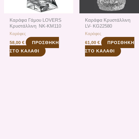
Καράφα Γάμου LOVERS
Καράφα Κρυστάλλινη
Κρυστάλλινη NK-ΚΜ110
LV- KG22580
Καράφες
Καράφες
ΠΡΟΣΘΉΚΗ
ΠΡΟΣΘΉΚΗ
58,00
€
61,00
€
ΣΤΟ ΚΑΛΆΘΙ
ΣΤΟ ΚΑΛΆΘΙ