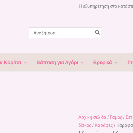
Καράφα
Η εξυπηρέτηση στο κατάστη
Κρυστάλλινη
LV- KG32780
ποσότητα
Search
for:
α Κορίτσι
Βάπτιση για Αγόρι
Βρεφικά
Στ
Αρχική σελίδα
/
Γαμος
/
Σετ
δίσκος
/
Καράφες
/ Καράφα