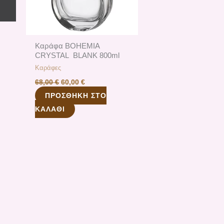
Καράφα ΒOHEMIA
CRYSTAL BLANK 800ml
Καράφες
68,00
€
60,00
€
ΠΡΟΣΘΉΚΗ ΣΤΟ
ΚΑΛΆΘΙ