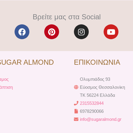
Βρείτε μας στα Social
F
P
I
Y
a
i
n
o
c
n
s
u
e
t
t
t
b
e
a
u
SUGAR ALMOND
ΕΠΙΚΟΙΝΩΝΙΑ
o
r
g
b
o
e
r
e
k
s
a
αμος
Ολυμπιάδος 93
t
m
άπτιση
Εύοσμος Θεσσαλονίκη
TK 56224 Ελλάδα
2315532844
6978290066
info@sugaralmond.gr