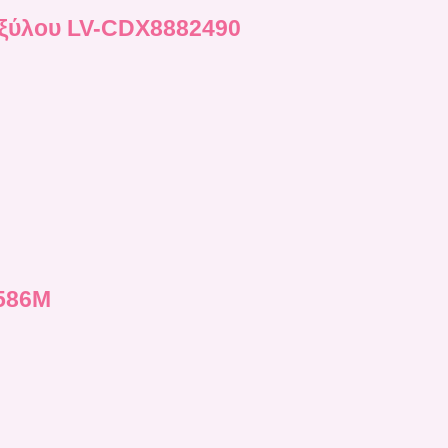
α ξύλου LV-CDX8882490
586Μ