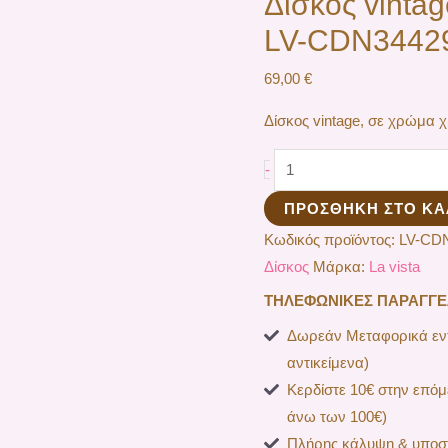
Δίσκος vinta
LV-CDN3442
69,00
€
Δίσκος vintage, σε χρώμα
-
ΠΡΟΣΘΉΚΗ ΣΤΟ ΚΑ
Κωδικός προϊόντος:
LV-CD
Δίσκος
Μάρκα:
La vista
ΤΗΛΕΦΩΝΙΚΕΣ ΠΑΡΑΓΓΕΛΙ
Δωρεάν Μεταφορικά εντ
αντικείμενα)
Κερδίστε 10€ στην επόμ
άνω των 100€)
Πλήρης κάλυψη & υποστ