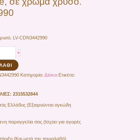
ge, σε χρώμα χρυσό.
990
 χρυσό. LV-CDN3442990
+
ΛΆΘΙ
N3442990
Κατηγορία:
Δίσκοι
Ετικέτα:
ΕΣ: 2315532844
ός Ελλάδος (Εξαιρούνται ογκώδη
ενη παραγγελία σας (Ισχύει για αγορές
ήριξη (Και μετά την παραλαβή)