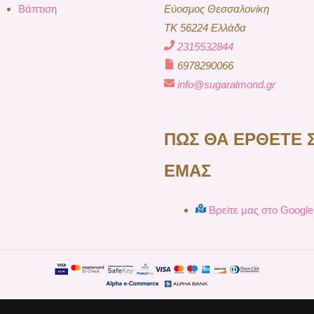
Βάπτιση
Εύοσμος Θεσσαλονίκη
TK 56224 Ελλάδα
2315532844
6978290066
info@sugaralmond.gr
ΠΩΣ ΘΑ ΕΡΘΕΤΕ 
ΕΜΑΣ
Βρείτε μας στο Googl