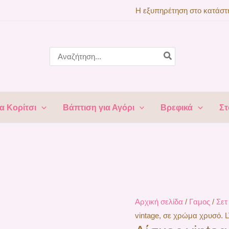
Δίσκος
Η εξυπηρέτηση στο κατάστη
vintage,
σε
χρώμα
Search
for:
χρυσό.
LV-
CDN3442990
ποσότητα
α Κορίτσι
Βάπτιση για Αγόρι
Βρεφικά
Στ
Αρχική σελίδα
/
Γαμος
/
Σετ
vintage, σε χρώμα χρυσό.