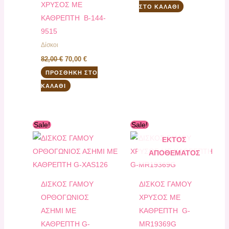
ΧΡΥΣΟΣ ΜΕ
ΣΤΟ ΚΑΛΆΘΙ
ΚΑΘΡΕΠΤΗ B-144-
9515
Δίσκοι
82,00
€
70,00
€
ΠΡΟΣΘΉΚΗ ΣΤΟ
ΚΑΛΆΘΙ
Original
Η
Original
Η
Sale!
Sale!
price
τρέχουσα
price
τρέχουσα
was:
τιμή
was:
τιμή
ΕΚΤΌΣ
75,00 €.
είναι:
125,00 €.
είναι:
ΑΠΟΘΈΜΑΤΟΣ
65,00 €.
115,00 €.
ΔΙΣΚΟΣ ΓΑΜΟΥ
ΔΙΣΚΟΣ ΓΑΜΟΥ
ΟΡΘΟΓΩΝΙΟΣ
ΧΡΥΣΟΣ ΜΕ
ΑΣΗΜΙ ΜΕ
ΚΑΘΡΕΠΤΗ G-
ΚΑΘΡΕΠΤΗ G-
MR19369G