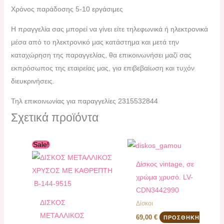
Χρόνος παράδοσης 5-10 εργάσιμες
H πραγγελία σας μπορεί να γίνει είτε τηλεφωνικά ή ηλεκτρονικά
μέσα από το ηλεκτρονικό μας κατάστημα και μετά την
καταχώρηση της παραγγελίας, θα επικοινωνήσει μαζί σας
εκπρόσωπος της εταιρείας μας, για επιβεβαίωση και τυχόν
διευκρινήσεις.
Τηλ επικοινωνίας για παραγγελίες 2315532844
Σχετικά προϊόντα
Original
Η
Sale!
price
τρέχουσα
was:
τιμή
Δίσκος vintage, σε
82,00 €.
είναι:
70,00 €.
χρώμα χρυσό. LV-
CDN3442990
ΔΙΣΚΟΣ
Δίσκοι
ΜΕΤΑΛΛΙΚΟΣ
69,00
€
ΠΡΟΣΘΉΚΗ