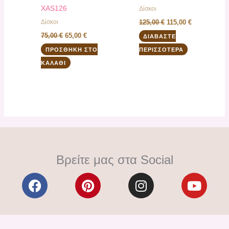
XAS126
Δίσκοι
Δίσκοι
125,00
€
115,00
€
75,00
€
65,00
€
ΔΙΑΒΆΣΤΕ
ΠΡΟΣΘΉΚΗ ΣΤΟ
ΠΕΡΙΣΣΌΤΕΡΑ
ΚΑΛΆΘΙ
Βρείτε μας στα Social
F
P
I
Y
a
i
n
o
c
n
s
u
e
t
t
t