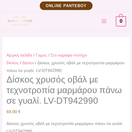
Μετάβαση
Δίσκος
ΟNLINE ΡΑΝΤΕΒΟΥ
στο
χρυσός
MAIN
περιεχόμενο
οβάλ
0
με
MENU
τεχνοτροπία
μαρμάρου
πάνω
Αρχική σελίδα
/
Γαμος
/
Σετ καράφα-ποτήρι-
σε
δίσκος
/
Δίσκοι
/ Δίσκος χρυσός οβάλ με τεχνοτροπία μαρμάρου
γυαλί.
πάνω σε γυαλί. LV-DT942990
LV-
Δίσκος χρυσός οβάλ με
DT942990
τεχνοτροπία μαρμάρου πάνω
ποσότητα
σε γυαλί. LV-DT942990
69,00
€
Δίσκος χρυσός οβάλ με τεχνοτροπία μαρμάρου πάνω σε γυαλί.
LV-DT942990