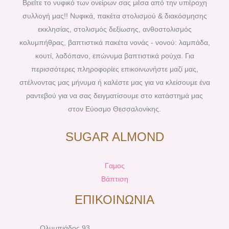
b
e
a
u
Βρείτε το νυφικό των ονείρων σας μέσα από την υπέροχη
o
r
g
b
συλλογή μας!! Νυφικά, πακέτα στολισμού & διακόσμησης
o
e
r
e
εκκλησίας, στολισμός δεξίωσης, ανθοστολισμός
k
s
a
κολυμπήθρας, βαπτιστικά πακέτα νονάς - νονού: λαμπάδα,
t
m
κουτί, λαδόπανο, επώνυμα βαπτιστικά ρούχα. Για
περισσότερες πληροφορίες επικοινωνήστε μαζί μας,
στέλνοντας μας μήνυμα ή καλέστε μας για να κλείσουμε ένα
ραντεβού για να σας δειγματίσουμε στο κατάστημά μας
στον Εύοσμο Θεσσαλονίκης.
SUGAR ALMOND
Γαμος
Βάπτιση
ΕΠΙΚΟΙΝΩΝΙΑ
Ολυμπιάδος 93