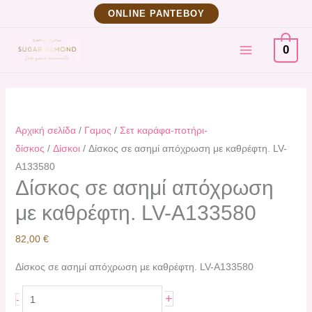
Μετάβαση
Δίσκος
ΟNLINE ΡΑΝΤΕΒΟΥ
στο
σε
MAIN
περιεχόμενο
ασημί
0
απόχρωση
MENU
με
καθρέφτη.
LV-
Αρχική σελίδα
/
Γαμος
/
Σετ καράφα-ποτήρι-
A133580
δίσκος
/
Δίσκοι
/ Δίσκος σε ασημί απόχρωση με καθρέφτη. LV-
ποσότητα
A133580
Δίσκος σε ασημί απόχρωση
με καθρέφτη. LV-A133580
82,00
€
Δίσκος σε ασημί απόχρωση με καθρέφτη. LV-A133580
+
-