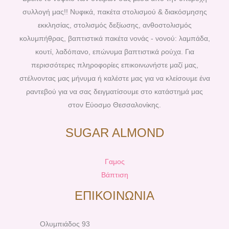
o
r
g
b
συλλογή μας!! Νυφικά, πακέτα στολισμού & διακόσμησης
o
e
r
e
εκκλησίας, στολισμός δεξίωσης, ανθοστολισμός
k
s
a
κολυμπήθρας, βαπτιστικά πακέτα νονάς - νονού: λαμπάδα,
t
m
κουτί, λαδόπανο, επώνυμα βαπτιστικά ρούχα. Για
περισσότερες πληροφορίες επικοινωνήστε μαζί μας,
στέλνοντας μας μήνυμα ή καλέστε μας για να κλείσουμε ένα
ραντεβού για να σας δειγματίσουμε στο κατάστημά μας
στον Εύοσμο Θεσσαλονίκης.
SUGAR ALMOND
Γαμος
Βάπτιση
ΕΠΙΚΟΙΝΩΝΙΑ
Ολυμπιάδος 93