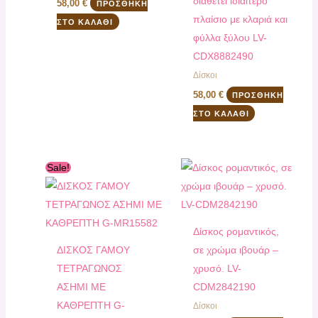
διαθέτει ιδιαίτερο
58,00
€
ΠΡΟΣΘΉΚΗ
πλαίσιο με κλαριά και
ΣΤΟ ΚΑΛΆΘΙ
φύλλα ξύλου LV-
CDX8882490
Δίσκοι
58,00
€
ΠΡΟΣΘΉΚΗ
ΣΤΟ ΚΑΛΆΘΙ
Original
Η
Sale!
price
τρέχουσα
was:
τιμή
105,00 €.
είναι:
95,00 €.
Δίσκος ρομαντικός,
ΔΙΣΚΟΣ ΓΑΜΟΥ
σε χρώμα ιβουάρ –
ΤΕΤΡΑΓΩΝΟΣ
χρυσό. LV-
ΑΣΗΜΙ ΜΕ
CDM2842190
ΚΑΘΡΕΠΤΗ G-
Δίσκοι