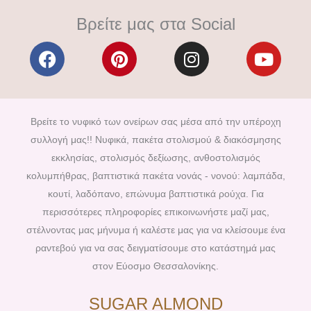
Βρείτε μας στα Social
F
P
I
Y
a
i
n
o
c
n
s
u
e
t
t
t
b
e
a
u
Βρείτε το νυφικό των ονείρων σας μέσα από την υπέροχη
o
r
g
b
συλλογή μας!! Νυφικά, πακέτα στολισμού & διακόσμησης
o
e
r
e
εκκλησίας, στολισμός δεξίωσης, ανθοστολισμός
k
s
a
κολυμπήθρας, βαπτιστικά πακέτα νονάς - νονού: λαμπάδα,
t
m
κουτί, λαδόπανο, επώνυμα βαπτιστικά ρούχα. Για
περισσότερες πληροφορίες επικοινωνήστε μαζί μας,
στέλνοντας μας μήνυμα ή καλέστε μας για να κλείσουμε ένα
ραντεβού για να σας δειγματίσουμε στο κατάστημά μας
στον Εύοσμο Θεσσαλονίκης.
SUGAR ALMOND