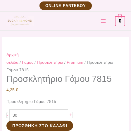
Μετάβαση
Προσκλητήριο
ΟNLINE ΡΑΝΤΕΒΟΥ
στο
Γάμου
MAIN
περιεχόμενο
7815
0
ποσότητα
MENU
Αρχική
σελίδα
/
Γαμος
/
Προσκλητήρια
/
Premium
/ Προσκλητήριο
Γάμου 7815
Προσκλητήριο Γάμου 7815
4,25
€
Προσκλητήριο Γάμου 7815
+
-
ΠΡΟΣΘΉΚΗ ΣΤΟ ΚΑΛΆΘΙ