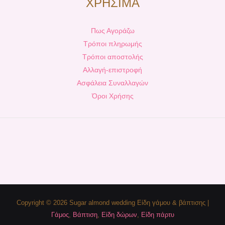
ΧΡΗΣΙΜΑ
Πως Αγοράζω
Τρόποι πληρωμής
Τρόποι αποστολής
Αλλαγή-επιστροφή
Ασφάλεια Συναλλαγών
Όροι Χρήσης
Copyright © 2026 Sugar almond wedding Είδη γάμου & βάπτισης |
Γάμος
,
Βάπτιση
,
Είδη δώρων
,
Είδη πάρτυ