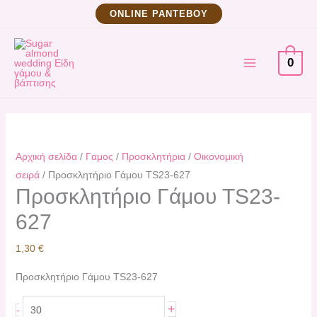
Μετάβαση
Προσκλητήριο
ΟNLINE ΡΑΝΤΕΒΟΥ
στο
Γάμου
MAIN
περιεχόμενο
TS23-
0
627
MENU
ποσότητα
Αρχική σελίδα
/
Γαμος
/
Προσκλητήρια
/
Οικονομική
σειρά
/ Προσκλητήριο Γάμου TS23-627
Προσκλητήριο Γάμου TS23-
627
1,30
€
Προσκλητήριο Γάμου TS23-627
+
-