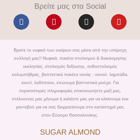
Βρείτε μας στα Social
F
P
I
Y
a
i
n
o
c
n
s
u
e
t
t
t
b
e
a
u
Βρείτε το νυφικό των ονείρων σας μέσα από την υπέροχη
o
r
g
b
συλλογή μας!! Νυφικά, πακέτα στολισμού & διακόσμησης
o
e
r
e
εκκλησίας, στολισμός δεξίωσης, ανθοστολισμός
k
s
a
κολυμπήθρας, βαπτιστικά πακέτα νονάς - νονού: λαμπάδα,
t
m
κουτί, λαδόπανο, επώνυμα βαπτιστικά ρούχα. Για
περισσότερες πληροφορίες επικοινωνήστε μαζί μας,
στέλνοντας μας μήνυμα ή καλέστε μας για να κλείσουμε ένα
ραντεβού για να σας δειγματίσουμε στο κατάστημά μας
στον Εύοσμο Θεσσαλονίκης.
SUGAR ALMOND