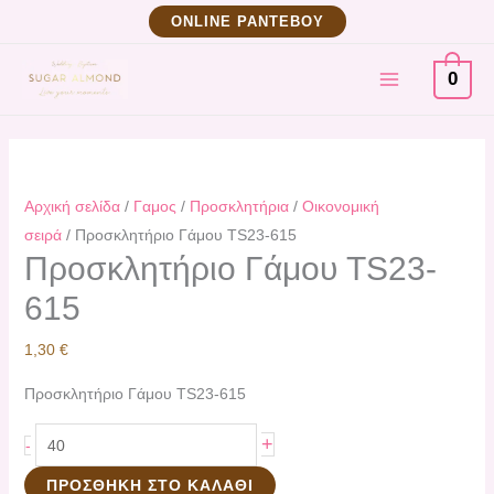
Μετάβαση
Προσκλητήριο
ΟNLINE ΡΑΝΤΕΒΟΥ
στο
Γάμου
MAIN
περιεχόμενο
TS23-
0
615
MENU
ποσότητα
Αρχική σελίδα
/
Γαμος
/
Προσκλητήρια
/
Οικονομική
σειρά
/ Προσκλητήριο Γάμου TS23-615
Προσκλητήριο Γάμου TS23-
615
1,30
€
Προσκλητήριο Γάμου TS23-615
+
-
ΠΡΟΣΘΉΚΗ ΣΤΟ ΚΑΛΆΘΙ