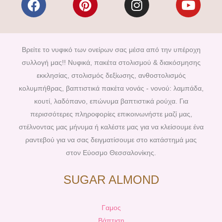
a
i
n
o
c
n
s
u
e
t
t
t
b
e
a
u
Βρείτε το νυφικό των ονείρων σας μέσα από την υπέροχη
o
r
g
b
συλλογή μας!! Νυφικά, πακέτα στολισμού & διακόσμησης
o
e
r
e
εκκλησίας, στολισμός δεξίωσης, ανθοστολισμός
k
s
a
κολυμπήθρας, βαπτιστικά πακέτα νονάς - νονού: λαμπάδα,
t
m
κουτί, λαδόπανο, επώνυμα βαπτιστικά ρούχα. Για
περισσότερες πληροφορίες επικοινωνήστε μαζί μας,
στέλνοντας μας μήνυμα ή καλέστε μας για να κλείσουμε ένα
ραντεβού για να σας δειγματίσουμε στο κατάστημά μας
στον Εύοσμο Θεσσαλονίκης.
SUGAR ALMOND
Γαμος
Βάπτιση