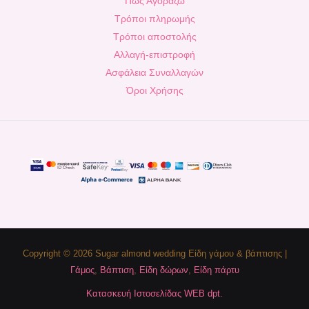
Πως Αγοράζω
Τρόποι πληρωμής
Τρόποι αποστολής
Αλλαγή-επιστροφή
Ασφάλεια Συναλλαγών
Όροι Χρήσης
Copyright © 2026 Sugar almond wedding Είδη γάμου & βάπτισης |
Γάμος
,
Βάπτιση
,
Είδη δώρων
,
Είδη πάρτυ
Κατασκευή Ιστοσελίδας WEB dpt.