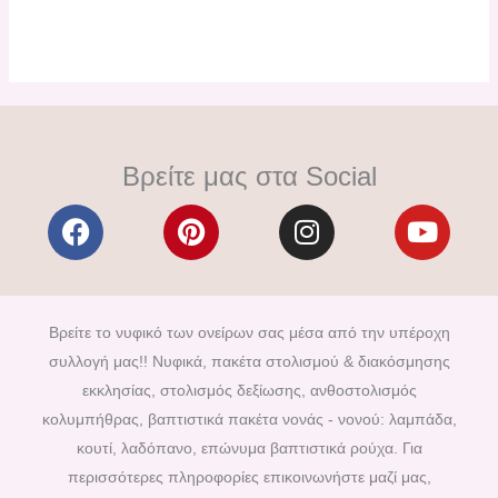
Βρείτε μας στα Social
F
P
I
Y
a
i
n
o
c
n
s
u
e
t
t
t
b
e
a
u
Βρείτε το νυφικό των ονείρων σας μέσα από την υπέροχη
o
r
g
b
συλλογή μας!! Νυφικά, πακέτα στολισμού & διακόσμησης
o
e
r
e
εκκλησίας, στολισμός δεξίωσης, ανθοστολισμός
k
s
a
κολυμπήθρας, βαπτιστικά πακέτα νονάς - νονού: λαμπάδα,
t
m
κουτί, λαδόπανο, επώνυμα βαπτιστικά ρούχα. Για
περισσότερες πληροφορίες επικοινωνήστε μαζί μας,