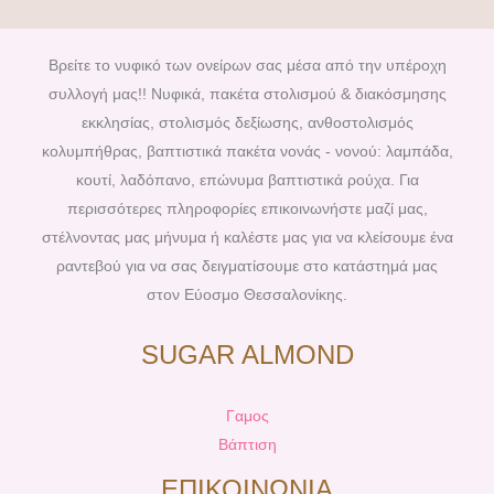
c
n
s
u
e
t
t
t
b
e
a
u
Βρείτε το νυφικό των ονείρων σας μέσα από την υπέροχη
o
r
g
b
συλλογή μας!! Νυφικά, πακέτα στολισμού & διακόσμησης
o
e
r
e
εκκλησίας, στολισμός δεξίωσης, ανθοστολισμός
k
s
a
κολυμπήθρας, βαπτιστικά πακέτα νονάς - νονού: λαμπάδα,
t
m
κουτί, λαδόπανο, επώνυμα βαπτιστικά ρούχα. Για
περισσότερες πληροφορίες επικοινωνήστε μαζί μας,
στέλνοντας μας μήνυμα ή καλέστε μας για να κλείσουμε ένα
ραντεβού για να σας δειγματίσουμε στο κατάστημά μας
στον Εύοσμο Θεσσαλονίκης.
SUGAR ALMOND
Γαμος
Βάπτιση
ΕΠΙΚΟΙΝΩΝΙΑ