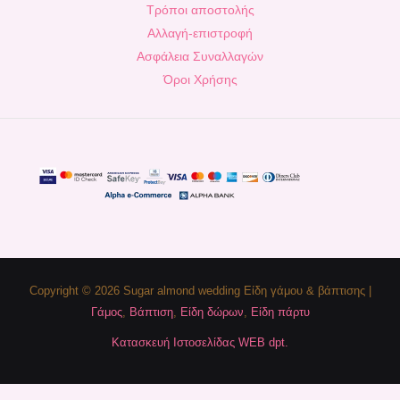
Τρόποι αποστολής
Αλλαγή-επιστροφή
Ασφάλεια Συναλλαγών
Όροι Χρήσης
Copyright © 2026 Sugar almond wedding Είδη γάμου & βάπτισης |
Γάμος
,
Βάπτιση
,
Είδη δώρων
,
Είδη πάρτυ
Κατασκευή Ιστοσελίδας WEB dpt.