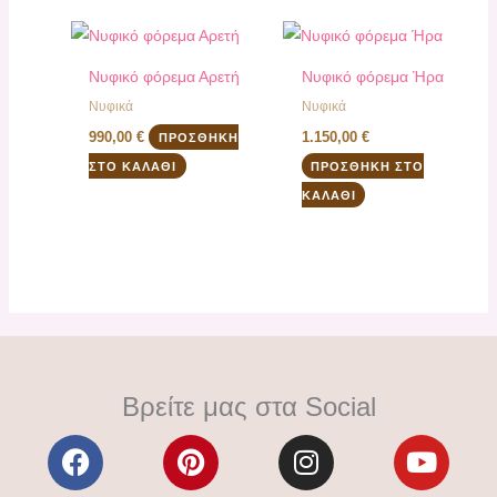
Νυφικό φόρεμα Αρετή
Νυφικό φόρεμα Ήρα
Νυφικά
Νυφικά
990,00
€
1.150,00
€
ΠΡΟΣΘΉΚΗ
ΣΤΟ ΚΑΛΆΘΙ
ΠΡΟΣΘΉΚΗ ΣΤΟ
ΚΑΛΆΘΙ
Βρείτε μας στα Social
F
P
I
Y
a
i
n
o