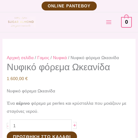
Μετάβαση
Νυφικό
ΟNLINE ΡΑΝΤΕΒΟΥ
στο
φόρεμα
MAIN
περιεχόμενο
Ωκεανίδα
0
ποσότητα
MENU
Αρχική σελίδα
/
Γαμος
/
Νυφικά
/ Νυφικό φόρεμα Ωκεανίδα
Νυφικό φόρεμα Ωκεανίδα
1.600,00
€
Νυφικό φόρεμα Ωκεανίδα
Ένα
αέρινο
φόρεμα με perles και κρύσταλλα που μοιάζουν με
σταγόνες νερού.
+
-
ΠΡΟΣΘΉΚΗ ΣΤΟ ΚΑΛΆΘΙ