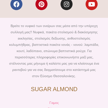
F
P
I
Y
a
i
n
o
c
n
s
u
e
t
t
t
b
e
a
u
Βρείτε το νυφικό των ονείρων σας μέσα από την υπέροχη
o
r
g
b
συλλογή μας!! Νυφικά, πακέτα στολισμού & διακόσμησης
o
e
r
e
εκκλησίας, στολισμός δεξίωσης, ανθοστολισμός
k
s
a
κολυμπήθρας, βαπτιστικά πακέτα νονάς - νονού: λαμπάδα,
t
m
κουτί, λαδόπανο, επώνυμα βαπτιστικά ρούχα. Για
περισσότερες πληροφορίες επικοινωνήστε μαζί μας,
στέλνοντας μας μήνυμα ή καλέστε μας για να κλείσουμε ένα
ραντεβού για να σας δειγματίσουμε στο κατάστημά μας
στον Εύοσμο Θεσσαλονίκης.
SUGAR ALMOND
Γαμος