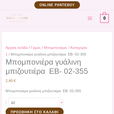
Μετάβαση
Μπομπονιέρα
ΟNLINE ΡΑΝΤΕΒΟΥ
στο
γυάλινη
MAIN
περιεχόμενο
μπιζουτιέρα
0
ΕΒ-
MENU
02-
355
ποσότητα
Αρχική σελίδα
/
Γαμος
/
Μπομπονιέρες
/
Κατηγορία
1
/ Μπομπονιέρα γυάλινη μπιζουτιέρα ΕΒ- 02-355
Μπομπονιέρα γυάλινη
μπιζουτιέρα ΕΒ- 02-355
2,40
€
Μπομπονιέρα γυάλινη μπιζουτιέρα ΕΒ- 02-355
+
-
ΠΡΟΣΘΉΚΗ ΣΤΟ ΚΑΛΆΘΙ