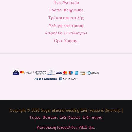
Πως Αγοράζω
Τρόποι πληρωμής
Τρόποι αποστολής
Αλλαγή-επιστροφή
Ασφάλεια Συναλλαγών
Όροι Χρήσης
Copyright © 2026 Sugar almond wedding Είδη γάμου & βάπτισης |
Γάμος
,
Βάπτιση
,
Είδη δώρων
,
Είδη πάρτυ
Κατασκευή Ιστοσελίδας WEB dpt.