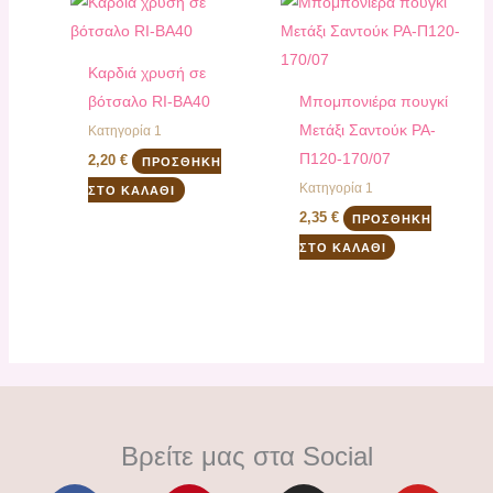
Καρδιά χρυσή σε
βότσαλο RI-ΒΑ40
Mπομπονιέρα πουγκί
Μετάξι Σαντούκ PA-
Κατηγορία 1
Π120-170/07
2,20
€
ΠΡΟΣΘΉΚΗ
Κατηγορία 1
ΣΤΟ ΚΑΛΆΘΙ
2,35
€
ΠΡΟΣΘΉΚΗ
ΣΤΟ ΚΑΛΆΘΙ
Βρείτε μας στα Social