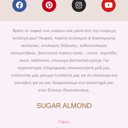
F
P
I
Y
a
i
n
o
c
n
s
u
e
t
t
t
b
e
a
u
Βρείτε το νυφικό των ονείρων σας μέσα από την υπέροχη
o
r
g
b
συλλογή μας!! Νυφικά, πακέτα στολισμού & διακόσμησης
o
e
r
e
εκκλησίας, στολισμός δεξίωσης, ανθοστολισμός
k
s
a
κολυμπήθρας, βαπτιστικά πακέτα νονάς - νονού: λαμπάδα,
t
m
κουτί, λαδόπανο, επώνυμα βαπτιστικά ρούχα. Για
περισσότερες πληροφορίες επικοινωνήστε μαζί μας,
στέλνοντας μας μήνυμα ή καλέστε μας για να κλείσουμε ένα
ραντεβού για να σας δειγματίσουμε στο κατάστημά μας
στον Εύοσμο Θεσσαλονίκης.
SUGAR ALMOND
Γαμος