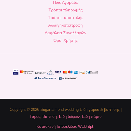
Πως Αγοράζω
Τρόποι πληρωμής
Τρόποι αποστολής
Αλλαγή-επιστροφή
Ασφάλεια Συναλλαγών
Όροι Χρήσης
Copyright © 2026 Sugar almond wedding Είδη γάμου & βάπτισης |
Γάμος
,
Βάπτιση
,
Είδη δώρων
,
Είδη πάρτυ
Κατασκευή Ιστοσελίδας WEB dpt.