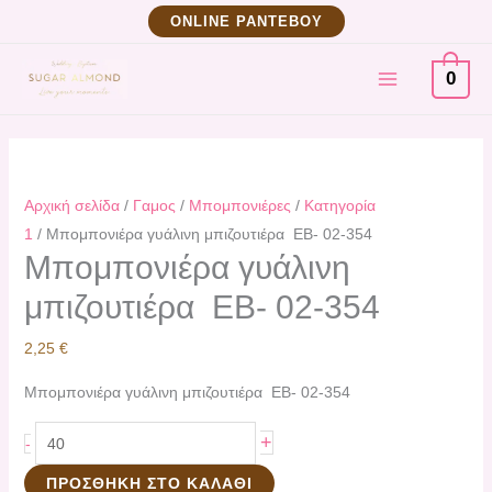
Μετάβαση
Μπομπονιέρα
ΟNLINE ΡΑΝΤΕΒΟΥ
στο
γυάλινη
MAIN
περιεχόμενο
μπιζουτιέρα
0
ΕΒ-
MENU
02-
354
ποσότητα
Αρχική σελίδα
/
Γαμος
/
Μπομπονιέρες
/
Κατηγορία
1
/ Μπομπονιέρα γυάλινη μπιζουτιέρα ΕΒ- 02-354
Μπομπονιέρα γυάλινη
μπιζουτιέρα ΕΒ- 02-354
2,25
€
Μπομπονιέρα γυάλινη μπιζουτιέρα ΕΒ- 02-354
+
-
ΠΡΟΣΘΉΚΗ ΣΤΟ ΚΑΛΆΘΙ