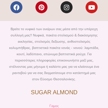
F
P
I
Y
a
i
n
o
c
n
s
u
e
t
t
t
b
e
a
u
Βρείτε το νυφικό των ονείρων σας μέσα από την υπέροχη
o
r
g
b
συλλογή μας!! Νυφικά, πακέτα στολισμού & διακόσμησης
o
e
r
e
εκκλησίας, στολισμός δεξίωσης, ανθοστολισμός
k
s
a
κολυμπήθρας, βαπτιστικά πακέτα νονάς - νονού: λαμπάδα,
t
m
κουτί, λαδόπανο, επώνυμα βαπτιστικά ρούχα. Για
περισσότερες πληροφορίες επικοινωνήστε μαζί μας,
στέλνοντας μας μήνυμα ή καλέστε μας για να κλείσουμε ένα
ραντεβού για να σας δειγματίσουμε στο κατάστημά μας
στον Εύοσμο Θεσσαλονίκης.
SUGAR ALMOND
Γαμος