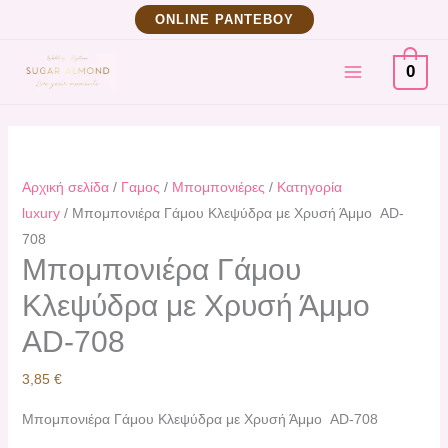
Μετάβαση
ΟNLINE ΡΑΝΤΕΒΟΥ
στο
MAIN
περιεχόμενο
0
MENU
Αρχική σελίδα
/
Γαμος
/
Μπομπονιέρες
/
Κατηγορία
luxury
/ Μπομπονιέρα Γάμου Kλεψύδρα με Χρυσή Άμμο AD-
708
Μπομπονιέρα Γάμου
Kλεψύδρα με Χρυσή Άμμο
AD-708
3,85
€
Μπομπονιέρα Γάμου Kλεψύδρα με Χρυσή Άμμο AD-708