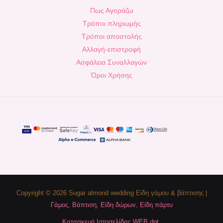
Πως Αγοράζω
Τρόποι πληρωμής
Τρόποι αποστολής
Αλλαγή-επιστροφή
Ασφάλεια Συναλλαγών
Όροι Χρήσης
Copyright © 2026 Sugar almond wedding Είδη γάμου & βάπτισης |
Γάμος
,
Βάπτιση
,
Είδη δώρων
,
Είδη πάρτυ
Κατασκευή Ιστοσελίδας WEB dpt.