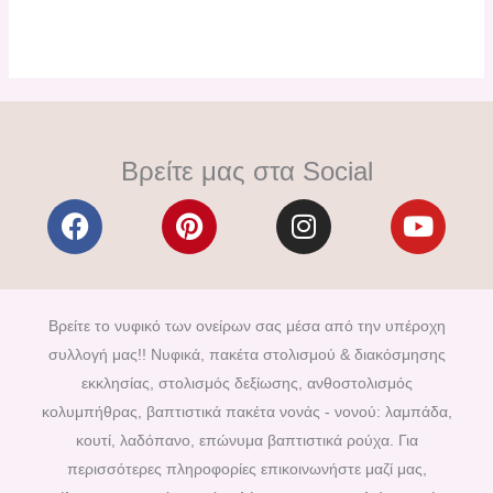
Βρείτε μας στα Social
F
P
I
Y
a
i
n
o
c
n
s
u
e
t
t
t
b
e
a
u
Βρείτε το νυφικό των ονείρων σας μέσα από την υπέροχη
o
r
g
b
συλλογή μας!! Νυφικά, πακέτα στολισμού & διακόσμησης
o
e
r
e
εκκλησίας, στολισμός δεξίωσης, ανθοστολισμός
k
s
a
κολυμπήθρας, βαπτιστικά πακέτα νονάς - νονού: λαμπάδα,
t
m
κουτί, λαδόπανο, επώνυμα βαπτιστικά ρούχα. Για
περισσότερες πληροφορίες επικοινωνήστε μαζί μας,