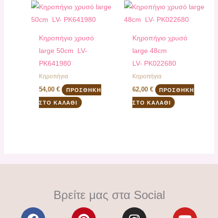
Κηροπήγιο χρυσό
Κηροπήγιο χρυσό
large 50cm LV-
large 48cm
PK641980
LV- PK022680
Κηροπήγια
Κηροπήγια
54,00
€
62,00
€
ΠΡΟΣΘΉΚΗ
ΠΡΟΣΘΉΚΗ
ΣΤΟ ΚΑΛΆΘΙ
ΣΤΟ ΚΑΛΆΘΙ
Βρείτε μας στα Social
F
P
I
Y