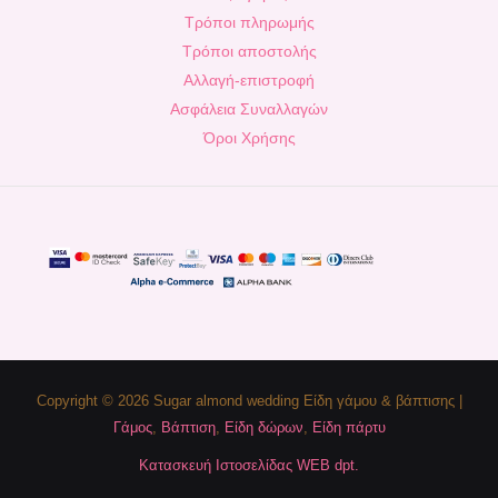
Τρόποι πληρωμής
Τρόποι αποστολής
Αλλαγή-επιστροφή
Ασφάλεια Συναλλαγών
Όροι Χρήσης
Copyright © 2026 Sugar almond wedding Είδη γάμου & βάπτισης |
Γάμος
,
Βάπτιση
,
Είδη δώρων
,
Είδη πάρτυ
Κατασκευή Ιστοσελίδας WEB dpt.