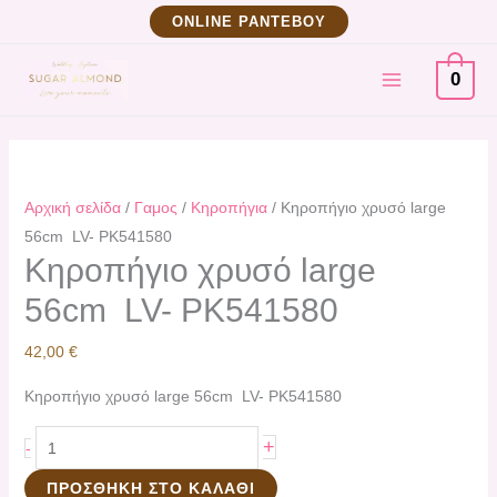
Μετάβαση
Κηροπήγιο
ΟNLINE ΡΑΝΤΕΒΟΥ
στο
χρυσό
MAIN
περιεχόμενο
large
0
56cm
MENU
LV- PK541580
ποσότητα
Αρχική σελίδα
/
Γαμος
/
Κηροπήγια
/ Κηροπήγιο χρυσό large
56cm LV- PK541580
Κηροπήγιο χρυσό large
56cm LV- PK541580
42,00
€
Κηροπήγιο χρυσό large 56cm LV-
PK541580
+
-
ΠΡΟΣΘΉΚΗ ΣΤΟ ΚΑΛΆΘΙ