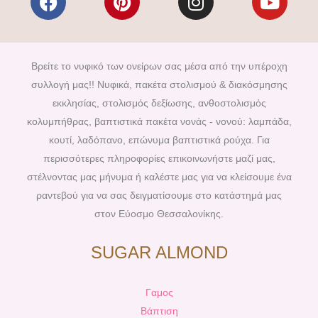
a
i
n
o
c
n
s
u
e
t
t
t
b
e
a
u
Βρείτε το νυφικό των ονείρων σας μέσα από την υπέροχη
o
r
g
b
συλλογή μας!! Νυφικά, πακέτα στολισμού & διακόσμησης
o
e
r
e
εκκλησίας, στολισμός δεξίωσης, ανθοστολισμός
k
s
a
κολυμπήθρας, βαπτιστικά πακέτα νονάς - νονού: λαμπάδα,
t
m
κουτί, λαδόπανο, επώνυμα βαπτιστικά ρούχα. Για
περισσότερες πληροφορίες επικοινωνήστε μαζί μας,
στέλνοντας μας μήνυμα ή καλέστε μας για να κλείσουμε ένα
ραντεβού για να σας δειγματίσουμε στο κατάστημά μας
στον Εύοσμο Θεσσαλονίκης.
SUGAR ALMOND
Γαμος
Βάπτιση