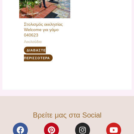
Στολισμός εκκλησίας
Welcome για γάμο
040623
Λουλούδια
ΔΙΑΒΆΣΤΕ
ΠΕΡΙΣΣΌΤΕΡΑ
Βρείτε μας στα Social
F
P
I
Y
a
i
n
o