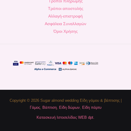
Τρόποι πληρωμής
Τρόποι αποστολής
Αλλαγή-επιστροφή
Ασφάλεια Συναλλαγών
Όροι Χρήσης
Copyright © 2026 Sugar almond wedding Είδη γάμου & βάπτισης |
Γάμος
,
Βάπτιση
,
Είδη δώρων
,
Είδη πάρτυ
Κατασκευή Ιστοσελίδας WEB dpt.