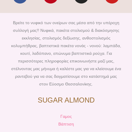
c
n
s
u
e
t
t
t
b
e
a
u
Βρείτε το νυφικό των ονείρων σας μέσα από την υπέροχη
o
r
g
b
συλλογή μας!! Νυφικά, πακέτα στολισμού & διακόσμησης
o
e
r
e
εκκλησίας, στολισμός δεξίωσης, ανθοστολισμός
k
s
a
κολυμπήθρας, βαπτιστικά πακέτα νονάς - νονού: λαμπάδα,
t
m
κουτί, λαδόπανο, επώνυμα βαπτιστικά ρούχα. Για
περισσότερες πληροφορίες επικοινωνήστε μαζί μας,
στέλνοντας μας μήνυμα ή καλέστε μας για να κλείσουμε ένα
ραντεβού για να σας δειγματίσουμε στο κατάστημά μας
στον Εύοσμο Θεσσαλονίκης.
SUGAR ALMOND
Γαμος
Βάπτιση