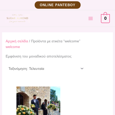
Μετάβαση
ΟNLINE ΡΑΝΤΕΒΟΥ
στο
MAIN
περιεχόμενο
0
MENU
Αρχική σελίδα
/ Προϊόντα με ετικέτα “welcome”
welcome
Εμφάνιση του μοναδικού αποτελέσματος