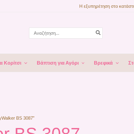
Η εξυπηρέτηση στο κατάστη
Search
for:
α Κορίτσι
Βάπτιση για Αγόρι
Βρεφικά
Στ
byWalker BS 3087”
r BS 3087