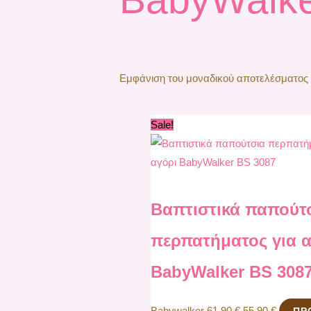
Εμφάνιση του μοναδικού αποτελέσματος
Original
Η
Sale!
price
τρέχου
was:
τιμή
61,90 €.
είναι:
55,90 €
Βαπτιστικά παπούτ
περπατήματος για α
BabyWalker BS 308
Babywalker
61,90
€
55,90
€
ΠΡ