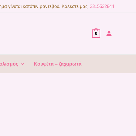
μα γίνεται κατόπιν ραντεβού. Καλέστε μας
2315532844
0
ολισμός
Κουφέτα – ζαχαρωτά