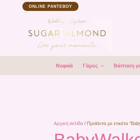
Μετάβαση
ΟNLINE ΡΑΝΤΕΒΟΥ
στο
περιεχόμενο
Νυφικά
Γάμος
Βάπτιση γι
Αρχική σελίδα
/ Προϊόντα με ετικέτα “Ba
BabyWalke