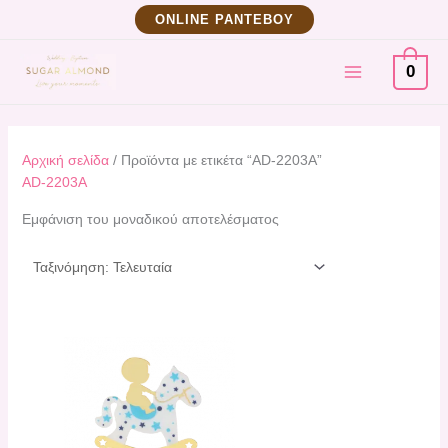
Μετάβαση
ΟNLINE ΡΑΝΤΕΒΟΥ
στο
MAIN
περιεχόμενο
0
MENU
Αρχική σελίδα
/ Προϊόντα με ετικέτα “AD-2203Α”
AD-2203Α
Εμφάνιση του μοναδικού αποτελέσματος