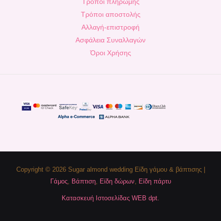
Τρόποι πληρωμής
Τρόποι αποστολής
Αλλαγή-επιστροφή
Ασφάλεια Συναλλαγών
Όροι Χρήσης
Copyright © 2026 Sugar almond wedding Είδη γάμου & βάπτισης |
Γάμος
,
Βάπτιση
,
Είδη δώρων
,
Είδη πάρτυ
Κατασκευή Ιστοσελίδας WEB dpt.