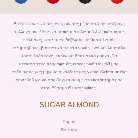
c
n
s
u
e
t
t
t
b
e
a
u
Βρείτε το νυφικό των ονείρων σας μέσα από την υπέροχη
o
r
g
b
συλλογή μας!! Νυφικά, πακέτα στολισμού & διακόσμησης
o
e
r
e
εκκλησίας, στολισμός δεξίωσης, ανθοστολισμός
k
s
a
κολυμπήθρας, βαπτιστικά πακέτα νονάς - νονού: λαμπάδα,
t
m
κουτί, λαδόπανο, επώνυμα βαπτιστικά ρούχα. Για
περισσότερες πληροφορίες επικοινωνήστε μαζί μας,
στέλνοντας μας μήνυμα ή καλέστε μας για να κλείσουμε ένα
ραντεβού για να σας δειγματίσουμε στο κατάστημά μας
στον Εύοσμο Θεσσαλονίκης.
SUGAR ALMOND
Γαμος
Βάπτιση