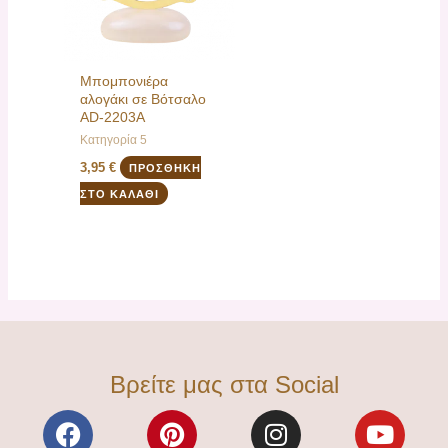
Μπομπονιέρα
αλογάκι σε Βότσαλο
AD-2203Α
Κατηγορία 5
3,95
€
ΠΡΟΣΘΉΚΗ
ΣΤΟ ΚΑΛΆΘΙ
Βρείτε μας στα Social
F
P
I
Y
a
i
n
o