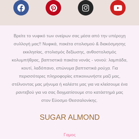
F
P
I
Y
a
i
n
o
c
n
s
u
e
t
t
t
b
e
a
u
Βρείτε το νυφικό των ονείρων σας μέσα από την υπέροχη
o
r
g
b
συλλογή μας!! Νυφικά, πακέτα στολισμού & διακόσμησης
o
e
r
e
εκκλησίας, στολισμός δεξίωσης, ανθοστολισμός
k
s
a
κολυμπήθρας, βαπτιστικά πακέτα νονάς - νονού: λαμπάδα,
t
m
κουτί, λαδόπανο, επώνυμα βαπτιστικά ρούχα. Για
περισσότερες πληροφορίες επικοινωνήστε μαζί μας,
στέλνοντας μας μήνυμα ή καλέστε μας για να κλείσουμε ένα
ραντεβού για να σας δειγματίσουμε στο κατάστημά μας
στον Εύοσμο Θεσσαλονίκης.
SUGAR ALMOND
Γαμος