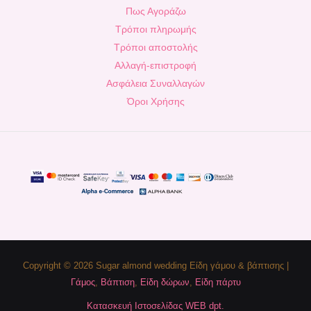
Πως Αγοράζω
Τρόποι πληρωμής
Τρόποι αποστολής
Αλλαγή-επιστροφή
Ασφάλεια Συναλλαγών
Όροι Χρήσης
Copyright © 2026 Sugar almond wedding Είδη γάμου & βάπτισης |
Γάμος
,
Βάπτιση
,
Είδη δώρων
,
Είδη πάρτυ
Κατασκευή Ιστοσελίδας WEB dpt.