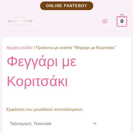
Μετάβαση
ΟNLINE ΡΑΝΤΕΒΟΥ
στο
MAIN
περιεχόμενο
0
MENU
Αρχική σελίδα
/ Προϊόντα με ετικέτα “Φεγγάρι με Κοριτσάκι”
Φεγγάρι με
Κοριτσάκι
Εμφάνιση του μοναδικού αποτελέσματος