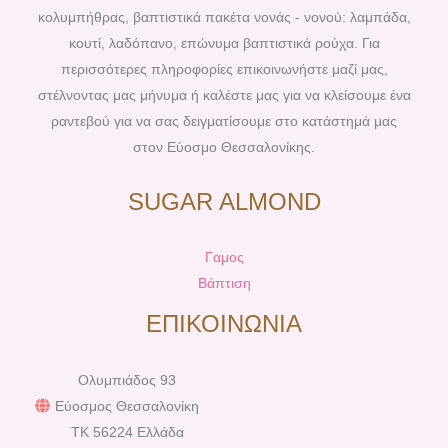
k
s
a
κολυμπήθρας, βαπτιστικά πακέτα νονάς - νονού: λαμπάδα,
t
m
κουτί, λαδόπανο, επώνυμα βαπτιστικά ρούχα. Για
περισσότερες πληροφορίες επικοινωνήστε μαζί μας,
στέλνοντας μας μήνυμα ή καλέστε μας για να κλείσουμε ένα
ραντεβού για να σας δειγματίσουμε στο κατάστημά μας
στον Εύοσμο Θεσσαλονίκης.
SUGAR ALMOND
Γαμος
Βάπτιση
ΕΠΙΚΟΙΝΩΝΙΑ
Ολυμπιάδος 93
Εύοσμος Θεσσαλονίκη
TK 56224 Ελλάδα