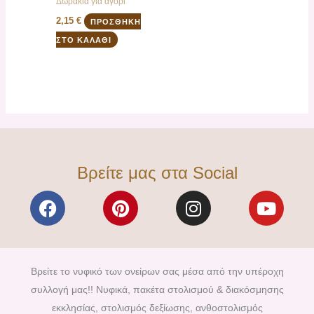
Δωράκια για αγόρι
2,15
€
ΠΡΟΣΘΉΚΗ
ΣΤΟ ΚΑΛΆΘΙ
Βρείτε μας στα Social
F
P
I
Y
a
i
n
o
c
n
s
u
e
t
t
t
b
e
a
u
Βρείτε το νυφικό των ονείρων σας μέσα από την υπέροχη
o
r
g
b
συλλογή μας!! Νυφικά, πακέτα στολισμού & διακόσμησης
o
e
r
e
εκκλησίας, στολισμός δεξίωσης, ανθοστολισμός