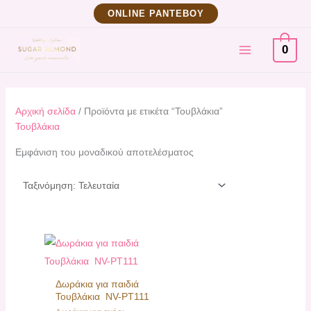
Μετάβαση
ΟNLINE ΡΑΝΤΕΒΟΥ
στο
MAIN
περιεχόμενο
0
MENU
Αρχική σελίδα
/ Προϊόντα με ετικέτα “Τουβλάκια”
Τουβλάκια
Εμφάνιση του μοναδικού αποτελέσματος
Δωράκια για παιδιά
Τουβλάκια NV-PT111