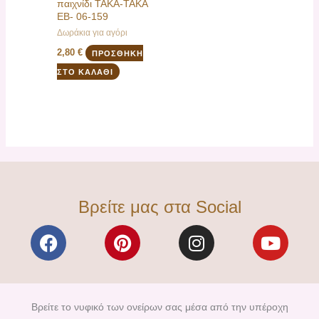
παιχνίδι ΤΑΚΑ-ΤΑΚΑ
ΕΒ- 06-159
Δωράκια για αγόρι
2,80
€
ΠΡΟΣΘΉΚΗ
ΣΤΟ ΚΑΛΆΘΙ
Βρείτε μας στα Social
F
P
I
Y
a
i
n
o
c
n
s
u
e
t
t
t
b
e
a
u
Βρείτε το νυφικό των ονείρων σας μέσα από την υπέροχη