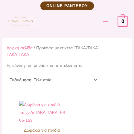
Μετάβαση
ΟNLINE ΡΑΝΤΕΒΟΥ
στο
MAIN
περιεχόμενο
0
MENU
Αρχική σελίδα
/ Προϊόντα με ετικέτα “ΤΑΚΑ-ΤΑΚΑ”
ΤΑΚΑ-ΤΑΚΑ
Εμφάνιση του μοναδικού αποτελέσματος
Δωράκια για παιδιά