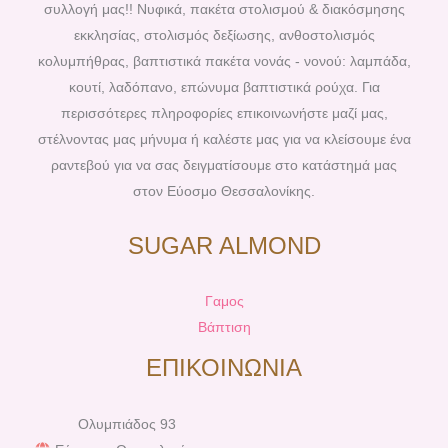
o
r
g
b
συλλογή μας!! Νυφικά, πακέτα στολισμού & διακόσμησης
o
e
r
e
εκκλησίας, στολισμός δεξίωσης, ανθοστολισμός
k
s
a
κολυμπήθρας, βαπτιστικά πακέτα νονάς - νονού: λαμπάδα,
t
m
κουτί, λαδόπανο, επώνυμα βαπτιστικά ρούχα. Για
περισσότερες πληροφορίες επικοινωνήστε μαζί μας,
στέλνοντας μας μήνυμα ή καλέστε μας για να κλείσουμε ένα
ραντεβού για να σας δειγματίσουμε στο κατάστημά μας
στον Εύοσμο Θεσσαλονίκης.
SUGAR ALMOND
Γαμος
Βάπτιση
ΕΠΙΚΟΙΝΩΝΙΑ
Ολυμπιάδος 93