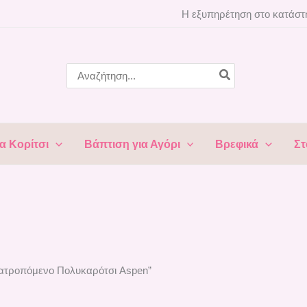
Η εξυπηρέτηση στο κατάστη
Search
for:
α Κορίτσι
Βάπτιση για Αγόρι
Βρεφικά
Στ
ετατροπόμενο Πολυκαρότσι Aspen”