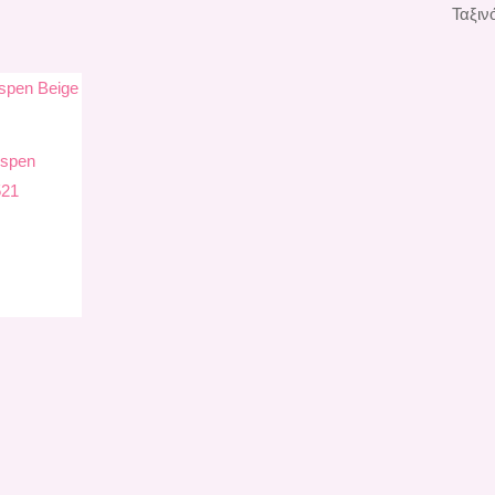
Aspen
521