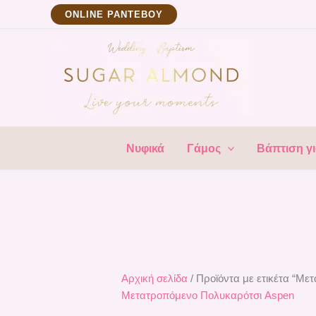
Μετάβαση
ΟNLINE ΡΑΝΤΕΒΟΥ
στο
περιεχόμενο
Νυφικά
Γάμος
Βάπτιση γι
Αρχική σελίδα
/ Προϊόντα με ετικέτα “Μ
Μετατροπόμενο Πολυκαρότσι Aspen