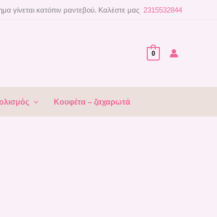
μα γίνεται κατόπιν ραντεβού. Καλέστε μας
2315532844
0
ολισμός
Κουφέτα – ζαχαρωτά