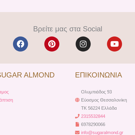
Βρείτε μας στα Social
F
P
I
Y
a
i
n
o
c
n
s
u
e
t
t
t
b
e
a
u
SUGAR ALMOND
ΕΠΙΚΟΙΝΩΝΙΑ
o
r
g
b
o
e
r
e
k
s
a
αμος
Ολυμπιάδος 93
t
m
άπτιση
Εύοσμος Θεσσαλονίκη
TK 56224 Ελλάδα
2315532844
6978290066
info@sugaralmond.gr