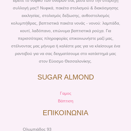
Βρείτε το νυφικό των ονείρων σας μέσα από την υπέροχη
o
r
g
b
συλλογή μας!! Νυφικά, πακέτα στολισμού & διακόσμησης
o
e
r
e
εκκλησίας, στολισμός δεξίωσης, ανθοστολισμός
k
s
a
κολυμπήθρας, βαπτιστικά πακέτα νονάς - νονού: λαμπάδα,
t
m
κουτί, λαδόπανο, επώνυμα βαπτιστικά ρούχα. Για
περισσότερες πληροφορίες επικοινωνήστε μαζί μας,
στέλνοντας μας μήνυμα ή καλέστε μας για να κλείσουμε ένα
ραντεβού για να σας δειγματίσουμε στο κατάστημά μας
στον Εύοσμο Θεσσαλονίκης.
SUGAR ALMOND
Γαμος
Βάπτιση
ΕΠΙΚΟΙΝΩΝΙΑ
Ολυμπιάδος 93