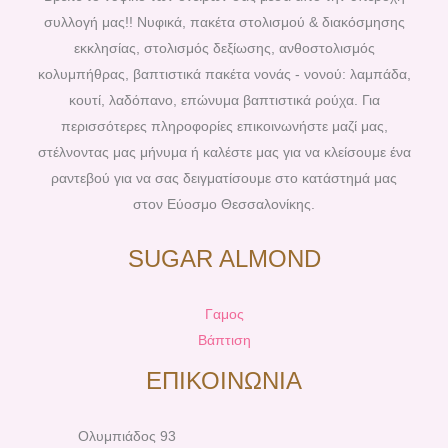
o
r
g
b
συλλογή μας!! Νυφικά, πακέτα στολισμού & διακόσμησης
o
e
r
e
εκκλησίας, στολισμός δεξίωσης, ανθοστολισμός
k
s
a
κολυμπήθρας, βαπτιστικά πακέτα νονάς - νονού: λαμπάδα,
t
m
κουτί, λαδόπανο, επώνυμα βαπτιστικά ρούχα. Για
περισσότερες πληροφορίες επικοινωνήστε μαζί μας,
στέλνοντας μας μήνυμα ή καλέστε μας για να κλείσουμε ένα
ραντεβού για να σας δειγματίσουμε στο κατάστημά μας
στον Εύοσμο Θεσσαλονίκης.
SUGAR ALMOND
Γαμος
Βάπτιση
ΕΠΙΚΟΙΝΩΝΙΑ
Ολυμπιάδος 93