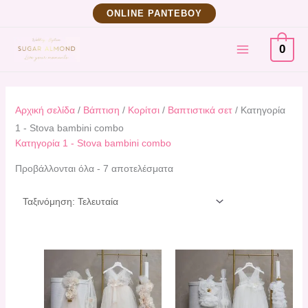
Μετάβαση
Sorted
ΟNLINE ΡΑΝΤΕΒΟΥ
στο
by
MAIN
περιεχόμενο
latest
0
MENU
Αρχική σελίδα
/
Βάπτιση
/
Κορίτσι
/
Βαπτιστικά σετ
/ Κατηγορία
1 - Stova bambini combo
Κατηγορία 1 - Stova bambini combo
Προβάλλονται όλα - 7 αποτελέσματα